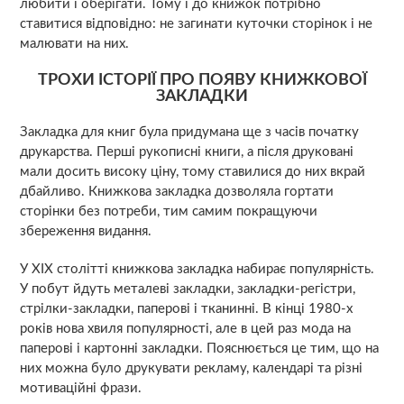
любити і оберігати. Тому і до книжок потрібно
ставитися відповідно: не загинати куточки сторінок і не
малювати на них.
ТРОХИ ІСТОРІЇ ПРО ПОЯВУ КНИЖКОВОЇ
ЗАКЛАДКИ
Закладка для книг була придумана ще з часів початку
друкарства. Перші рукописні книги, а після друковані
мали досить високу ціну, тому ставилися до них вкрай
дбайливо. Книжкова закладка дозволяла гортати
сторінки без потреби, тим самим покращуючи
збереження видання.
У XIX столітті книжкова закладка набирає популярність.
У побут йдуть металеві закладки, закладки-регістри,
стрілки-закладки, паперові і тканинні. В кінці 1980-х
років нова хвиля популярності, але в цей раз мода на
паперові і картонні закладки. Пояснюється це тим, що на
них можна було друкувати рекламу, календарі та різні
мотиваційні фрази.