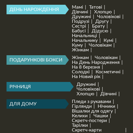
Мамі
Татові
ДЕНЬ НАРОЖДЕННЯ
Дівчині
Хлопцю
Дружині
Чоловікові
Подрузі
Другу
Сестрі
Брату
Бабусі
Дідусю
Начальниці
Начальнику
Кумі
Куму
Чоловікам
Жінкам
Жінкам
Чоловікам
ПОДАРУНКОВІ БОКСИ
На День Народження
На 8 березня
Солодкі
Косметичні
На Новий рік
Дружині
РІЧНИЦЯ
Чоловікові
Хлопцю
Дівчині
Пледи з рукавами
ДЛЯ ДОМУ
Гірлянди
Нічники
Вішалки для одягу
Келихи
Чашки
Скретч-постери
Тарілки
Скретч-карти