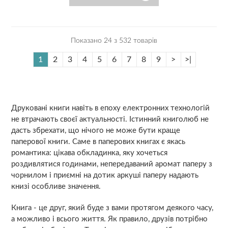
Показано 24 з 532 товарів
1
2
3
4
5
6
7
8
9
>
>|
Друковані книги навіть в епоху електронних технологій
не втрачають своєї актуальності. Істинний книголюб не
дасть збрехати, що нічого не може бути краще
паперової книги. Саме в паперових книгах є якась
романтика: цікава обкладинка, яку хочеться
роздивлятися годинами, непередаваний аромат паперу з
чорнилом і приємні на дотик аркуші паперу надають
книзі особливе значення.
Книга - це друг, який буде з вами протягом деякого часу,
а можливо і всього життя. Як правило, друзів потрібно