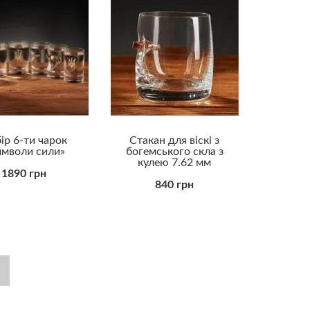
ір 6-ти чарок
Стакан для віскі з
имволи сили»
богемського скла з
кулею 7.62 мм
1890 грн
840 грн