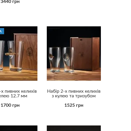
3440 грн
А
-х пивних келихів
Набір 2-х пивних келихів
улею 12.7 мм
з кулею та тризубом
1700 грн
1525 грн