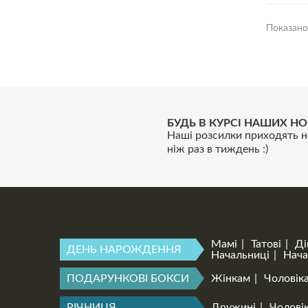
Показано
БУДЬ В КУРСІ НАШИХ НО
Наші розсилки приходять н
ніж раз в тиждень :)
Мамі
Татові
Ді
ДЕНЬ НАРОЖДЕННЯ
Начальниці
Нача
ПОДАРУНКОВІ БОКСИ
Жінкам
Чоловік
РІЧНИЦЯ
Дружині
Чоловік