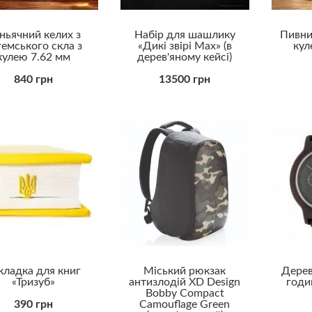
ньячний келих з
Набір для шашлику
Пивни
гемського скла з
«Дикі звірі Max» (в
кул
кулею 7.62 мм
дерев'яному кейсі)
840 грн
13500 грн
кладка для книг
Міський рюкзак
Дерев
«Тризуб»
антизлодій XD Design
годи
Bobby Compact
390 грн
Camouflage Green