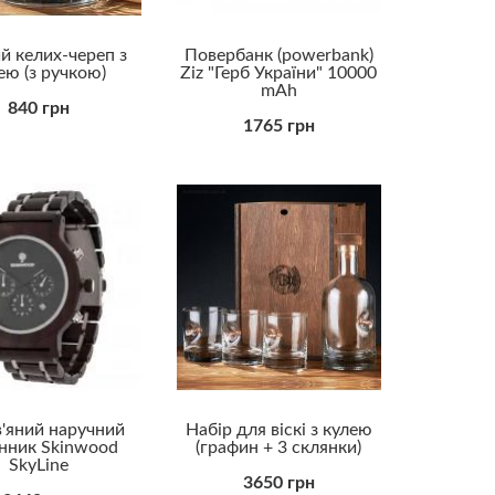
й келих-череп з
Повербанк (powerbank)
ею (з ручкою)
Ziz "Герб України" 10000
mAh
840 грн
1765 грн
'яний наручний
Набір для віскі з кулею
нник Skinwood
(графин + 3 склянки)
SkyLine
3650 грн