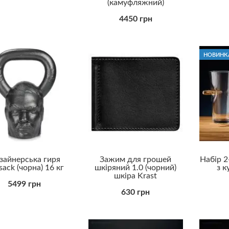
(камуфляжний)
4450 грн
НОВИНК
зайнерська гиря
Зажим для грошей
Набір 2
sack (чорна) 16 кг
шкіряний 1.0 (чорний)
з к
шкіра Krast
5499 грн
630 грн