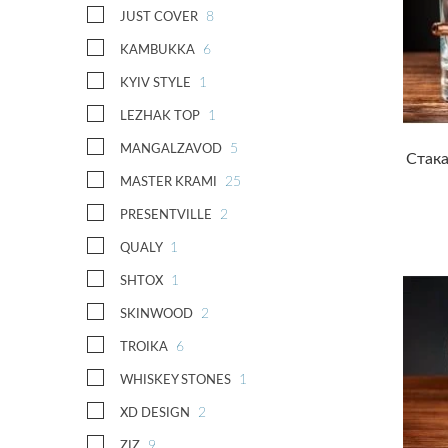
Юристу
8
JUST COVER
6
KAMBUKKA
1
KYIV STYLE
1
LEZHAK TOP
5
MANGALZAVOD
Стака
25
MASTER KRAMI
2
PRESENTVILLE
1
QUALY
1
SHTOX
2
SKINWOOD
6
TROIKA
1
WHISKEY STONES
2
XD DESIGN
9
ZIZ