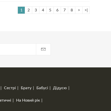
1
2
3
4
5
6
7
8
>
>|
Сестрі
Брату
Бабусі
Дідусю
етичні
На Новий рік