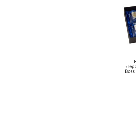
«Гер
Boss 