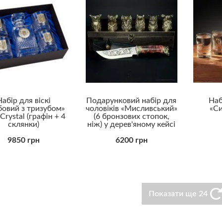
Набір для віскі
Подарунковий набір для
Наб
бовий з тризубом»
чоловіків «Мисливський»
«С
Crystal (графін + 4
(6 бронзових стопок,
склянки)
ніж) у дерев'яному кейсі
9850 грн
6200 грн
Показати ще 24