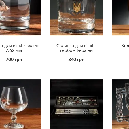
н для віскі з кулею
Склянка для віскі з
Кел
7.62 мм
гербом України
700 грн
840 грн