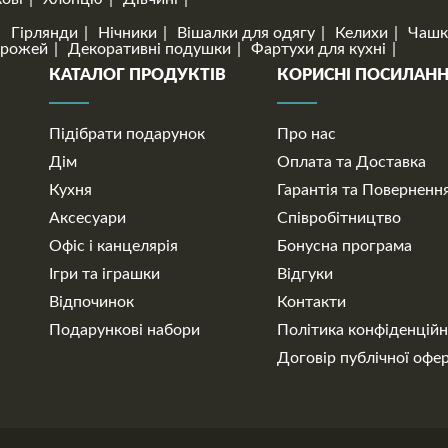
Гірлянди
Нічники
Вішалки для одягу
Келихи
Чашк
орожей
Декоративні подушки
Фартухи для кухні
КАТАЛОГ ПРОДУКТІВ
КОРИСНІ ПОСИЛАН
Підібрати подарунок
Про нас
Дім
Оплата та Доставка
Кухня
Гарантія та Поверненн
Аксесуари
Співробітництво
Офіс і канцелярія
Бонусна програма
Ігри та іграшки
Відгуки
Відпочинок
Контакти
Подарункові набори
Політика конфіденційн
Договір публічної офе