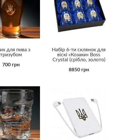
Прикольні
Романтичні
Універсальні
их для пива з
Набір 6-ти склянок для
тризубом
віскі «Козаки» Boss
Crystal (срібло, золото)
700 грн
8850 грн