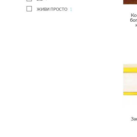
1
ЖИВИ ПРОСТО
Ко
бо
За