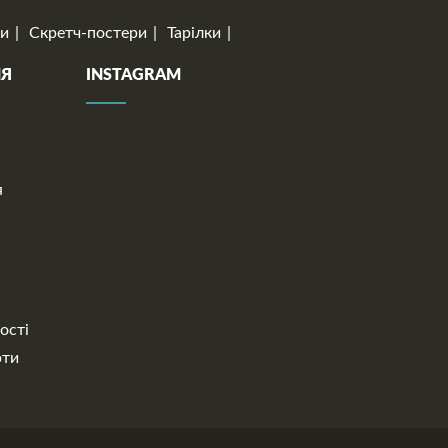
и
Скретч-постери
Тарілки
НЯ
INSTAGRAM
я
ості
рти