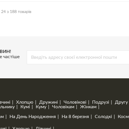
 24 з 188 товарів
ВИН!
е частіше
вчині
Хлопцю
Дружині
Чоловікові
Подрузі
Другу
льнику
Кумі
Куму
Чоловікам
Жінкам
ам
На День Народження
На 8 березня
Солодкі
Косм
ові
Хлопцю
Дівчині