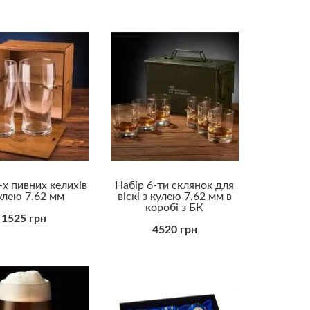
Колезі чоловікові
Коханому
Куму
Начальнику
Свекру
Синові
Татові
Тестю
Хлопцю
Хрещеному
Чоловіку
-х пивних келихів
Набір 6-ти склянок для
Бюджетні
улею 7.62 мм
віскі з кулею 7.62 мм в
у
Ділові
коробі з БК
Для дорослих
1525 грн
Для закоханих
4520 грн
Для саморозвитку
Елітні (VIP)
Корисні
Корпоративні
Оригінальні