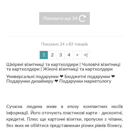
Показати ще 24
Показано 24 з 83 товарів
1
2
3
4
>
>|
Шкіряні візитниці та картхолдери |
Чоловічі візитниці
та картхолдери |
Жіночі візитниці та картхолдери
Универсальні подарунки
❤
Бюджетні подарунки
❤
Подарунки дизайнеру
❤
Подарунки маркетологу
Сучасна людина живе в епоху компактних носіїв
інформації. Його оточують пластикові карти - дисконтні,
кредитні. Плюс ще картонні візитки, пропуски з чіпами,
без яких не обійтися представникам різних рівнів бізнесу.