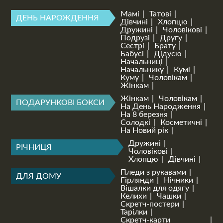
Мамі
Татові
ДЕНЬ НАРОЖДЕННЯ
Дівчині
Хлопцю
Дружині
Чоловікові
Подрузі
Другу
Сестрі
Брату
Бабусі
Дідусю
Начальниці
Начальнику
Кумі
Куму
Чоловікам
Жінкам
Жінкам
Чоловікам
ПОДАРУНКОВІ БОКСИ
На День Народження
На 8 березня
Солодкі
Косметичні
На Новий рік
Дружині
РІЧНИЦЯ
Чоловікові
Хлопцю
Дівчині
Пледи з рукавами
ДЛЯ ДОМУ
Гірлянди
Нічники
Вішалки для одягу
Келихи
Чашки
Скретч-постери
Тарілки
Скретч-карти