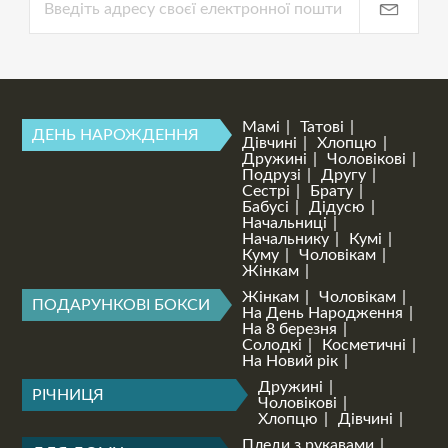
Мамі
Татові
ДЕНЬ НАРОЖДЕННЯ
Дівчині
Хлопцю
Дружині
Чоловікові
Подрузі
Другу
Сестрі
Брату
Бабусі
Дідусю
Начальниці
Начальнику
Кумі
Куму
Чоловікам
Жінкам
Жінкам
Чоловікам
ПОДАРУНКОВІ БОКСИ
На День Народження
На 8 березня
Солодкі
Косметичні
На Новий рік
Дружині
РІЧНИЦЯ
Чоловікові
Хлопцю
Дівчині
Пледи з рукавами