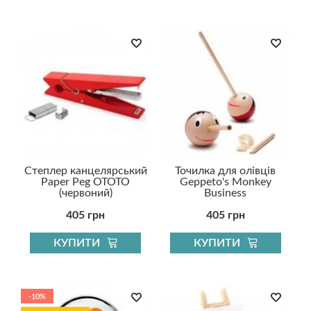
Степлер канцелярський
Точилка для олівців
Paper Peg OTOTO
Geppeto's Monkey
(червоний)
Business
405 грн
405 грн
КУПИТИ
КУПИТИ
-10%