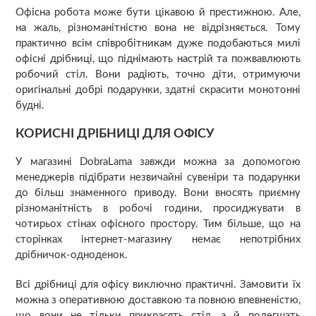
Офісна робота може бути цікавою й престижною. Але,
на жаль, різноманітністю вона не відрізняється. Тому
практично всім співробітникам дуже подобаються милі
офісні дрібниці, що піднімають настрій та пожвавлюють
робочий стіл. Вони радіють, точно діти, отримуючи
оригінальні добрі подарунки, здатні скрасити монотонні
будні.
КОРИСНІ ДРІБНИЦІ ДЛЯ ОФІСУ
У магазині DobraLama завжди можна за допомогою
менеджерів підібрати незвичайні сувеніри та подарунки
до більш знаменного приводу. Вони вносять приємну
різноманітність в робочі години, просиджувати в
чотирьох стінах офісного простору. Тим більше, що на
сторінках інтернет-магазину немає непотрібних
дрібничок-одноденок.
Всі дрібниці для офісу виключно практичні. Замовити їх
можна з оперативною доставкою та повною впевненістю,
що вони не тільки прикрасять стіл, а й полегшать