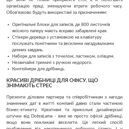
організацію праці, зменшуючи втрати робочого часу.
Обов'язково будуть використані за призначенням:
Оригінальні блоки для записів, де 800 листочків
якісного паперу мають яскраво забарвлені края.
Стікери-деревця з установкою на клавіатуру
послужать помітними та веселими нагадувалками
денних завдань.
Набори для записів з точилом, ластиком, олівцем.
Незвичайні тримачі з ручкою недорого.
Контейнери для дрібниць.
КРАСИВІ ДРІБНИЦІ ДЛЯ ОФІСУ, ЩО
ЗНІМАЮТЬ СТРЕС
Презенти діловим партнера та співробітникам з нагоди
знаменних дат в житті компанії давно стали частиною
бізнес-етикету. Креативні та прикольні дизайнерські
штучки від DobraLama - вже не просто офісні дрібниці,
якщо вони покликані веселити. Це легкий спосіб
позбавлення від накопиченого робочого стресу. І у