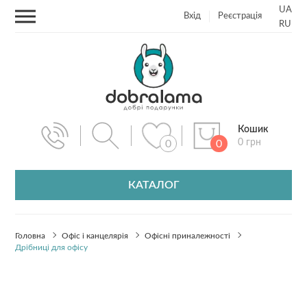
UA
Вхід
Реєстрація
RU
Кошик
0 грн
0
0
КАТАЛОГ
Головна
Офіс і канцелярія
Офісні приналежності
Дрібниці для офісу