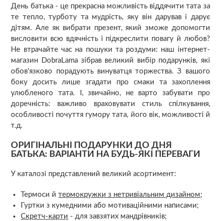
День батька - це прекрасна можливість віддячити тата за
те тепло, турботу та мудрість, яку він дарував і дарує
дітям. Але як вибрати презент, який зможе допомогти
висловити всю вдячність і підкреслити повагу й любов?
Не втрачайте час на пошуки та роздуми: наш інтернет-
магазин DobraLama зібрав великий вибір подарунків, які
обов'язково порадують винуватця торжества. З вашого
боку досить лише згадати про смаки та захоплення
улюбленого тата. І, звичайно, не варто забувати про
доречність: важливо враховувати стиль спілкування,
особливості почуття гумору тата, його вік, можливості й
т.д.
ОРИГІНАЛЬНІ ПОДАРУНКИ ДО ДНЯ
БАТЬКА: ВАРІАНТИ НА БУДЬ-ЯКІ ПЕРЕВАГИ
У каталозі представлений великий асортимент:
Термоси й
термокружки з нетривіальним дизайном
;
Гуртки з кумедними або мотиваційними написами;
Скретч-карти
- для завзятих мандрівників;