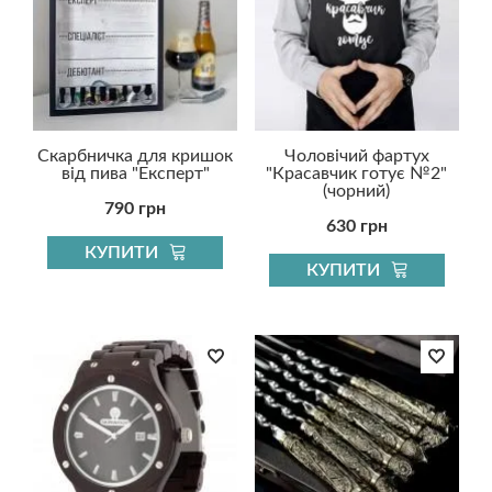
Скарбничка для кришок
Чоловічий фартух
від пива "Експерт"
"Красавчик готує №2"
(чорний)
790 грн
630 грн
КУПИТИ
КУПИТИ