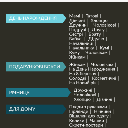
Мамі
Татові
ДЕНЬ НАРОЖДЕННЯ
Дівчині
Хлопцю
Дружині
Чоловікові
Подрузі
Другу
Сестрі
Брату
Бабусі
Дідусю
Начальниці
Начальнику
Кумі
Куму
Чоловікам
Жінкам
Жінкам
Чоловікам
ПОДАРУНКОВІ БОКСИ
На День Народження
На 8 березня
Солодкі
Косметичні
На Новий рік
Дружині
РІЧНИЦЯ
Чоловікові
Хлопцю
Дівчині
Пледи з рукавами
ДЛЯ ДОМУ
Гірлянди
Нічники
Вішалки для одягу
Келихи
Чашки
Скретч-постери