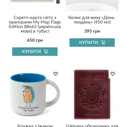
Скретч-карта світу з
Келих для вина «День-
прапорами My Map Flags
пиздень» (450 мл)
Edition 88х63 (українська
мова) в тубусі
395 грн
650 грн
КУПИТИ
КУПИТИ
Кружка з їжаком
Шкіряна обкладинка для