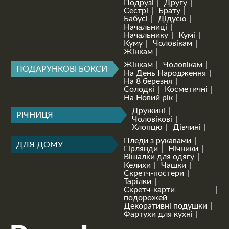
Подрузі
Другу
Сестрі
Брату
Бабусі
Дідусю
Начальниці
Начальнику
Кумі
Куму
Чоловікам
Жінкам
Жінкам
Чоловікам
ПОДАРУНКОВІ БОКСИ
На День Народження
На 8 березня
Солодкі
Косметичні
На Новий рік
Дружині
РІЧНИЦЯ
Чоловікові
Хлопцю
Дівчині
Пледи з рукавами
ДЛЯ ДОМУ
Гірлянди
Нічники
Вішалки для одягу
Келихи
Чашки
Скретч-постери
Тарілки
Скретч-карти
подорожей
Декоративні подушки
Фартухи для кухні