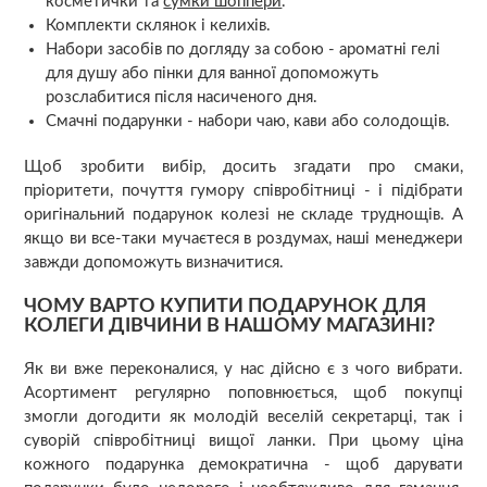
косметички та
сумки шоппери
.
Комплекти склянок і келихів.
Набори засобів по догляду за собою - ароматні гелі
для душу або пінки для ванної допоможуть
розслабитися після насиченого дня.
Смачні подарунки - набори чаю, кави або солодощів.
Щоб зробити вибір, досить згадати про смаки,
пріоритети, почуття гумору співробітниці - і підібрати
оригінальний подарунок колезі не складе труднощів. А
якщо ви все-таки мучаєтеся в роздумах, наші менеджери
завжди допоможуть визначитися.
ЧОМУ ВАРТО КУПИТИ ПОДАРУНОК ДЛЯ
КОЛЕГИ ДІВЧИНИ В НАШОМУ МАГАЗИНІ?
Як ви вже переконалися, у нас дійсно є з чого вибрати.
Асортимент регулярно поповнюється, щоб покупці
змогли догодити як молодій веселій секретарці, так і
суворій співробітниці вищої ланки. При цьому ціна
кожного подарунка демократична - щоб дарувати