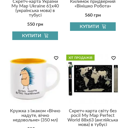
Скретч-карта України
Килимок придверний
My Map Ukraine 61x40
«Вінішко Робота»
(українська мова) в
тубусі
560 грн
550 грн
КУПИТИ
КУПИТИ
ХІТ ПРОДАЖІВ
Кружка з їжаком «Вічно
Скретч-карта світу без
надуте, вічно
росії My Map Perfect
недовольне» (350 мл)
World 88х63 (англійська
мова) в тубусі