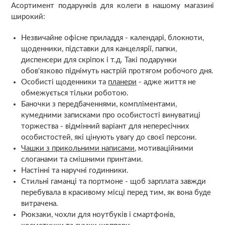
Асортимент подарунків для колеги в нашому магазині
широкий:
Незвичайне офісне приладдя - календарі, блокноти,
щоденники, підставки для канцелярії, папки,
диспенсери для скріпок і т.д. Такі подарунки
обов'язково піднімуть настрій протягом робочого дня.
Особисті щоденники та
планери
- адже життя не
обмежується тільки роботою.
Баночки з передбаченнями, компліментами,
кумедними записками про особистості винуватиці
торжества - відмінний варіант для непересічних
особистостей, які цінують увагу до своєї персони.
Чашки з прикольними написами
, мотиваційними
слоганами та смішними принтами.
Настінні та наручні годинники.
Стильні гаманці та портмоне - щоб зарплата завжди
перебувала в красивому місці перед тим, як вона буде
витрачена.
Рюкзаки, чохли для ноутбуків і смартфонів,