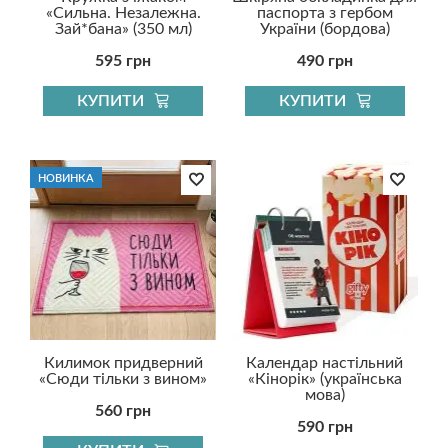
«Сильна. Незалежна.
паспорта з гербом
Зай*бана» (350 мл)
України (бордова)
595 грн
490 грн
КУПИТИ
КУПИТИ
НОВИНКА
Килимок придверний
Календар настільний
«Сюди тільки з вином»
«Кінорік» (українська
мова)
560 грн
590 грн