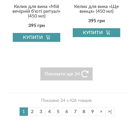
Келих для вина «Мій
Келих для вина «Ще
вечірній б'юті ритуал»
винця» (450 мл)
(450 мл)
395 грн
395 грн
КУПИТИ
КУПИТИ
Показати ще 24
Показано 24 з 426 товарів
1
2
3
4
5
6
7
8
9
>
>|