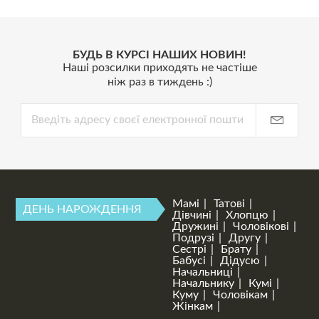
БУДЬ В КУРСІ НАШИХ НОВИН!
Наші розсилки приходять не частіше
ніж раз в тиждень :)
Мамі
Татові
ДЕНЬ НАРОЖДЕННЯ
Дівчині
Хлопцю
Дружині
Чоловікові
Подрузі
Другу
Сестрі
Брату
Бабусі
Дідусю
Начальниці
Начальнику
Кумі
Куму
Чоловікам
Жінкам