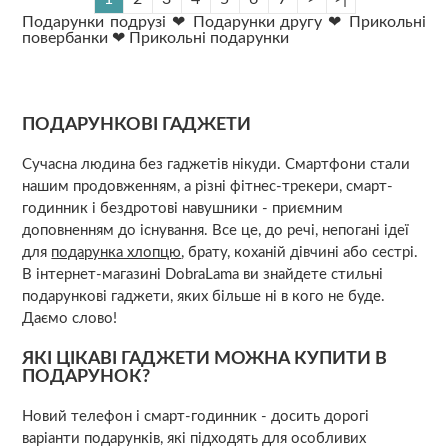
Подарунки подрузі
❤
Подарунки другу
❤
Прикольні
повербанки
❤
Прикольні подарунки
ПОДАРУНКОВІ ГАДЖЕТИ
Сучасна людина без гаджетів нікуди. Смартфони стали
нашим продовженням, а різні фітнес-трекери, смарт-
годинник і бездротові навушники - приємним
доповненням до існування. Все це, до речі, непогані ідеї
для
подарунка хлопцю
, брату, коханій дівчині або сестрі.
В інтернет-магазині DobraLama ви знайдете стильні
подарункові гаджети, яких більше ні в кого не буде.
Даємо слово!
ЯКІ ЦІКАВІ ГАДЖЕТИ МОЖНА КУПИТИ В
ПОДАРУНОК?
Новий телефон і смарт-годинник - досить дорогі
варіанти подарунків, які підходять для особливих