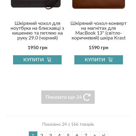
Шкіряний чохол для
Шкіряний чохол-конверт
ноутбука на блискавці з
на магнітах для
кишенею та петлею на
MacBook 13'' (світло-
руку 29.0 (чорний)
коричневий) шкіра Krast
1950 грн
1590 грн
КУПИТИ
КУПИТИ
Показати ще 24
Показано 24 з 166 товарів
1
2
3
4
5
6
7
>
>|