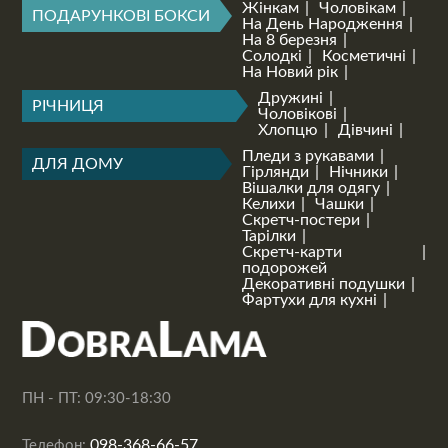
Жінкам
Чоловікам
ПОДАРУНКОВІ БОКСИ
На День Народження
На 8 березня
Солодкі
Косметичні
На Новий рік
Дружині
РІЧНИЦЯ
Чоловікові
Хлопцю
Дівчині
Пледи з рукавами
ДЛЯ ДОМУ
Гірлянди
Нічники
Вішалки для одягу
Келихи
Чашки
Скретч-постери
Тарілки
Скретч-карти
подорожей
Декоративні подушки
Фартухи для кухні
ПН - ПТ: 09:30-18:30
098-368-66-57
Телефон: