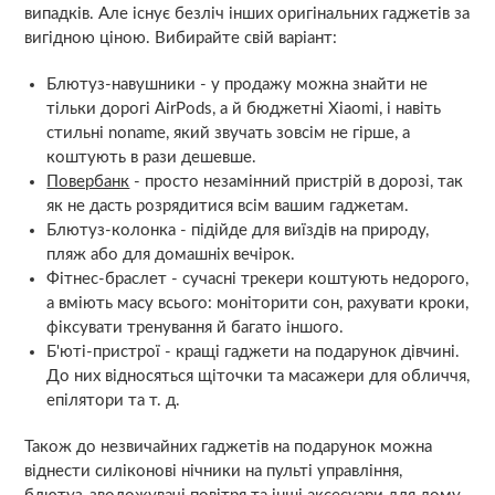
випадків. Але існує безліч інших оригінальних гаджетів за
вигідною ціною. Вибирайте свій варіант:
Блютуз-навушники - у продажу можна знайти не
тільки дорогі AirPods, а й бюджетні Xiaomi, і навіть
стильні noname, який звучать зовсім не гірше, а
коштують в рази дешевше.
Повербанк
- просто незамінний пристрій в дорозі, так
як не дасть розрядитися всім вашим гаджетам.
Блютуз-колонка - підійде для виїздів на природу,
пляж або для домашніх вечірок.
Фітнес-браслет - сучасні трекери коштують недорого,
а вміють масу всього: моніторити сон, рахувати кроки,
фіксувати тренування й багато іншого.
Б'юті-пристрої - кращі гаджети на подарунок дівчині.
До них відносяться щіточки та масажери для обличчя,
епілятори та т. д.
Також до незвичайних гаджетів на подарунок можна
віднести силіконові нічники на пульті управління,