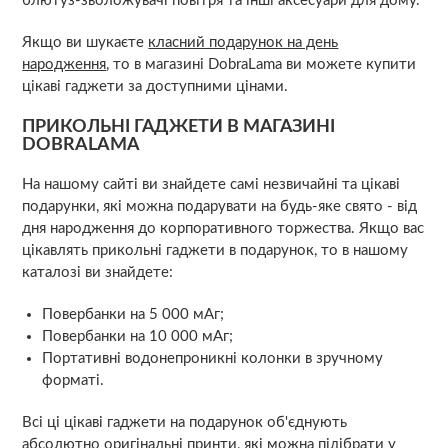
блютуз-зволожувачі повітря та інші аксесуари для дому.
Якщо ви шукаєте
класний подарунок на день
народження
, то в магазині DobraLama ви можете купити
цікаві гаджети за доступними цінами.
ПРИКОЛЬНІ ГАДЖЕТИ В МАГАЗИНІ
DOBRALAMA
На нашому сайті ви знайдете самі незвичайні та цікаві
подарунки, які можна подарувати на будь-яке свято - від
дня народження до корпоративного торжества. Якщо вас
цікавлять прикольні гаджети в подарунок, то в нашому
каталозі ви знайдете:
Повербанки на 5 000 мАг;
Повербанки на 10 000 мАг;
Портативні водонепроникні колонки в зручному
форматі.
Всі ці цікаві гаджети на подарунок об'єднують
абсолютно оригінальні принти, які можна підібрати у