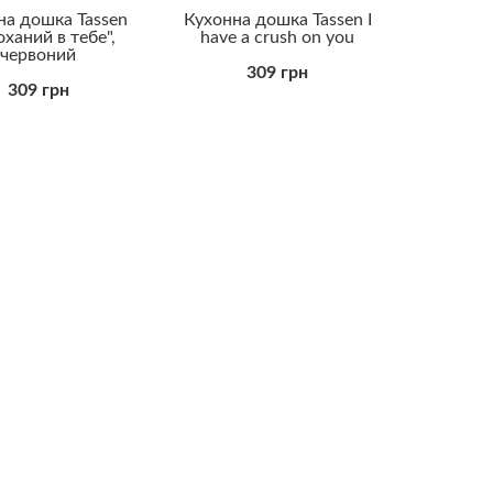
на дошка Tassen
Кухонна дошка Tassen I
оханий в тебе",
have a crush on you
червоний
309 грн
309 грн