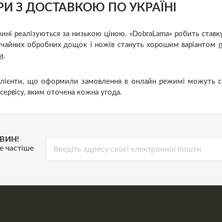
РИ З ДОСТАВКОЮ ПО УКРАЇНІ
зині реалізуються за низькою ціною. «DobraLama» робить ставк
звичайних обробних дощок і ножів стануть хорошим варіантом
и
.
 Клієнти, що оформили замовлення в онлайн режимі можуть 
сервісу, яким оточена кожна угода.
ВИН!
е частіше