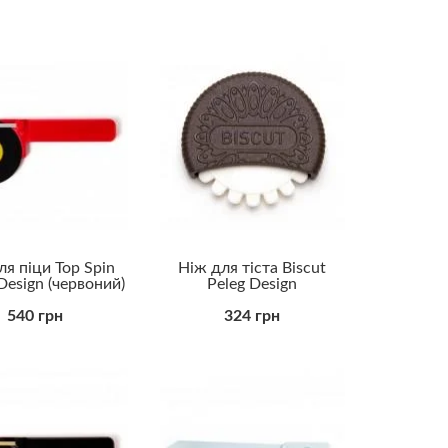
Колезі чоловікові
Коханому
Куму
Начальнику
Свекру
Синові
Татові
Тестю
Хлопцю
Хрещеному
Чоловіку
ля піци Top Spin
Ніж для тіста Biscut
Бюджетні
Design (червоний)
Peleg Design
у
Ділові
Для дорослих
540 грн
324 грн
Для закоханих
Для саморозвитку
Елітні (VIP)
Корисні
Корпоративні
Оригінальні