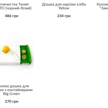
очечистка Tweet
Дошка для нарізки хліба
Кухон
O (чорний-білий)
Yellow
"Зак
486 грн
234 грн
хонна дошка для
зки з контейнерами
Big Green
270 грн