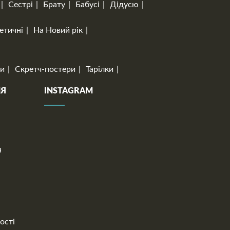
Сестрі
Брату
Бабусі
Дідусю
етичні
На Новий рік
и
Скретч-постери
Тарілки
НЯ
INSTAGRAM
я
ості