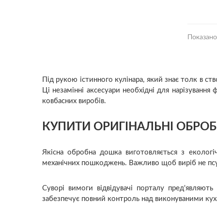
Показано 
Під рукою істинного кулінара, який знає толк в ст
Ці незамінні аксесуари необхідні для нарізування 
ковбасних виробів.
КУПИТИ ОРИГІНАЛЬНІ ОБРОБ
Якісна обробна дошка виготовляється з екологіч
механічних пошкоджень. Важливо щоб виріб не псув
Суворі вимоги відвідувачі порталу пред'являют
забезпечує повний контроль над виконуваними куха