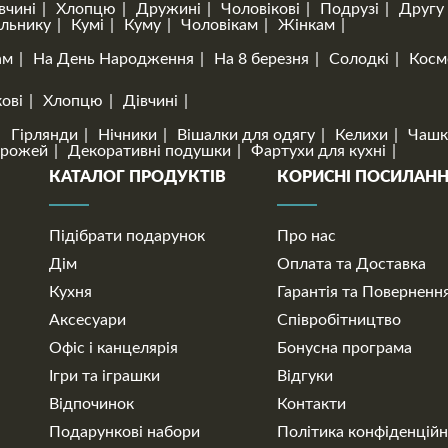
вчині
Хлопцю
Дружині
Чоловікові
Подрузі
Другу
льнику
Кумі
Куму
Чоловікам
Жінкам
ам
На День Народження
На 8 березня
Солодкі
Косм
ові
Хлопцю
Дівчині
Гірлянди
Нічники
Вішалки для одягу
Келихи
Чашк
орожей
Декоративні подушки
Фартухи для кухні
КАТАЛОГ ПРОДУКТІВ
КОРИСНІ ПОСИЛАН
Підібрати подарунок
Про нас
Дім
Оплата та Доставка
Кухня
Гарантія та Поверненн
Аксесуари
Співробітництво
Офіс і канцелярія
Бонусна програма
Ігри та іграшки
Відгуки
Відпочинок
Контакти
Подарункові набори
Політика конфіденційн