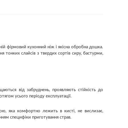
тній фірмовий кухонний ніж і якісна обробна дошка.
ня тонких слайсів з твердих сортів сиру, бастурми,
щаються від забруднень, проявляють стійкість до
тягом усього періоду експлуатації.
ою, яка комфортно лежить в кисті, не вислизає,
нням специфіки приготування страв.