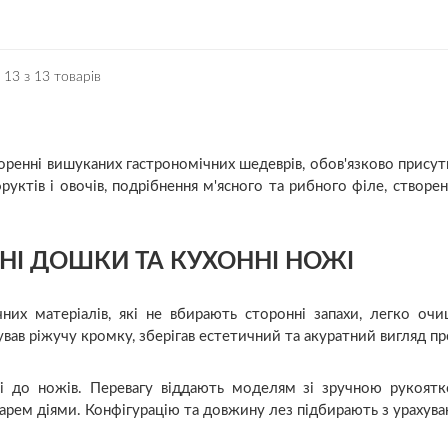
13 з 13 товарів
воренні вишуканих гастрономічних шедеврів, обов'язково прису
фруктів і овочів, подрібнення м'ясного та рибного філе, створен
НІ ДОШКИ ТА КУХОННІ НОЖІ
них матеріалів, які не вбирають сторонні запахи, легко очи
ав ріжучу кромку, зберігав естетичний та акуратний вигляд про
ь і до ножів. Перевагу віддають моделям зі зручною рукоятк
рем діями. Конфігурацію та довжину лез підбирають з урахува