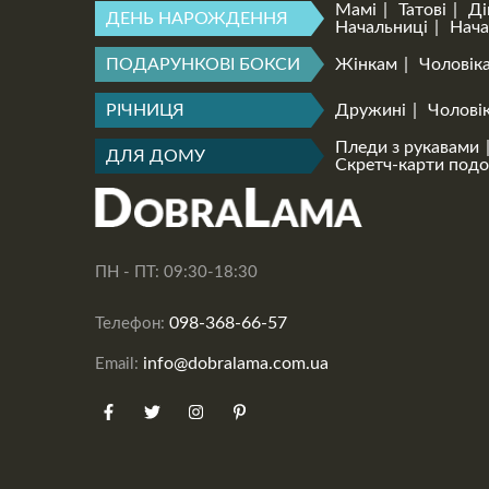
Мамі
Татові
Ді
ДЕНЬ НАРОЖДЕННЯ
Начальниці
Нача
ПОДАРУНКОВІ БОКСИ
Жінкам
Чоловік
РІЧНИЦЯ
Дружині
Чоловік
Пледи з рукавами
ДЛЯ ДОМУ
Скретч-карти под
ПН - ПТ: 09:30-18:30
098-368-66-57
Телефон:
info@dobralama.com.ua
Email: