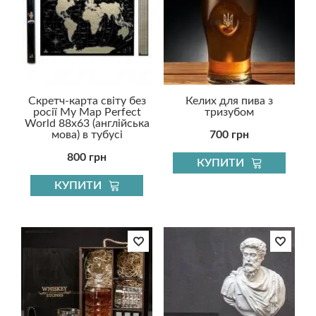
Скретч-карта світу без
Келих для пива з
росії My Map Perfect
тризубом
World 88х63 (англійська
мова) в тубусі
700 грн
800 грн
КУПИТИ
КУПИТИ