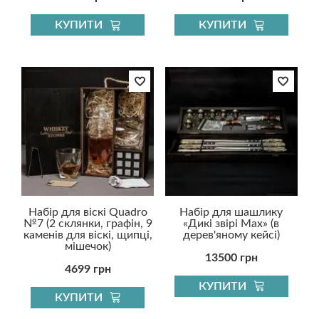
КУПИТИ
КУПИТИ
Набір для віскі Quadro
Набір для шашлику
№7 (2 склянки, графін, 9
«Дикі звірі Max» (в
каменів для віскі, щипці,
дерев'яному кейсі)
мішечок)
13500 грн
4699 грн
КУПИТИ
КУПИТИ