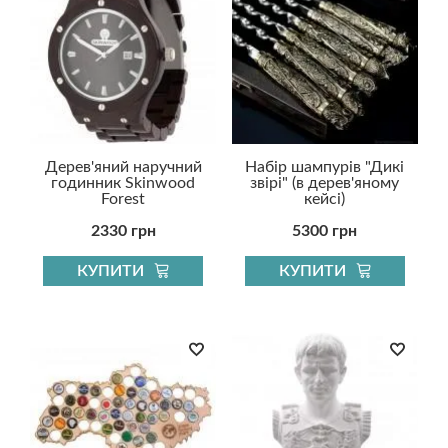
Дерев'яний наручний
Набір шампурів "Дикі
годинник Skinwood
звірі" (в дерев'яному
Forest
кейсі)
2330 грн
5300 грн
КУПИТИ
КУПИТИ