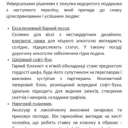
Універсальним рішенням є покупка недорогого подарунка
з наступного переліку, який припаде до смаку
цілеспрямованим і успішним людям:
Ексклюзивний барний посуд
.
Склянки для віскі з нестандартним дизайном,
елегантні чарки
для міцного алкоголю виглядають
солідно, підкреслюють статус. У такому посуді
дорогому алкоголю забезпечена гідна подача.
Шкіряний софт-бук
.
Гарний блокнот в м'якій обкладинці стане предметом
гордості шефа, буде його супутником на переговорах і
важливих зустрічах з партнерами. Компактний
паперовий блок, розміщений всередині софт-бука,
ідеально підходить для ведення записів, створення
скетчів і начерків, складання графіків.
Наручний годинник
.
Аксесуар в лаконічному виконанні зачаровує та
приковує погляди. Він гармонійно виглядає на кисті
чоловіка, що робить ставку на класику в образах -