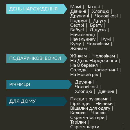
Мамі
Татові
ДЕНЬ НАРОЖДЕННЯ
Дівчині
Хлопцю
Дружині
Чоловікові
Подрузі
Другу
Сестрі
Брату
Бабусі
Дідусю
Начальниці
Начальнику
Кумі
Куму
Чоловікам
Жінкам
Жінкам
Чоловікам
ПОДАРУНКОВІ БОКСИ
На День Народження
На 8 березня
Солодкі
Косметичні
На Новий рік
Дружині
РІЧНИЦЯ
Чоловікові
Хлопцю
Дівчині
Пледи з рукавами
ДЛЯ ДОМУ
Гірлянди
Нічники
Вішалки для одягу
Келихи
Чашки
Скретч-постери
Тарілки
Скретч-карти