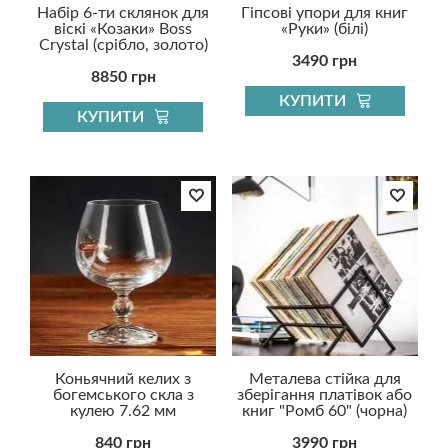
Набір 6-ти склянок для
Гіпсові упори для книг
віскі «Козаки» Boss
«Руки» (білі)
Crystal (срібло, золото)
3490 грн
8850 грн
КУПИТИ
КУПИТИ
Коньячний келих з
Металева стійка для
богемського скла з
зберігання платівок або
кулею 7.62 мм
книг "Ромб 60" (чорна)
840 грн
3990 грн