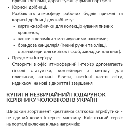
брючні костюми, дорогі туфлі, фірмові портфелі.
Корисні дрібниці.
Розбавлять атмосферу робочих буднів приємні та
корисні дрібниці для кабінету:
карти-скарбнички для колекціонування пивних
кришечок;
чашки з кераміки з мотивуючими написами;
брендова канцелярія (іменні ручки та олівці,
органайзери для скріпок і скоб, закладки для книг).
Предмети інтер'єру.
Створити в офісі атмосферний інтер'єр допомагають
гіпсові статуетки, контейнери з металу для
пластинок, античні бюсти, настінні карти світу,
надихаючі на нові відкриття і звершення.
КУПИТИ НЕЗВИЧАЙНИЙ ПОДАРУНОК
КЕРІВНИКУ ЧОЛОВІКОВІ В УКРАЇНІ
Широкий асортимент креативної святкової атрибутики -
не єдиний козир інтернет-магазину. Клієнтський сервіс
на порталі включає кілька напрямків: