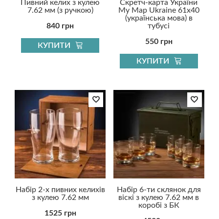
Пивний келих з кулею
Скретч-карта України
7.62 мм (з ручкою)
My Map Ukraine 61x40
(українська мова) в
840 грн
тубусі
550 грн
КУПИТИ
КУПИТИ
Набір 2-х пивних келихів
Набір 6-ти склянок для
з кулею 7.62 мм
віскі з кулею 7.62 мм в
коробі з БК
1525 грн