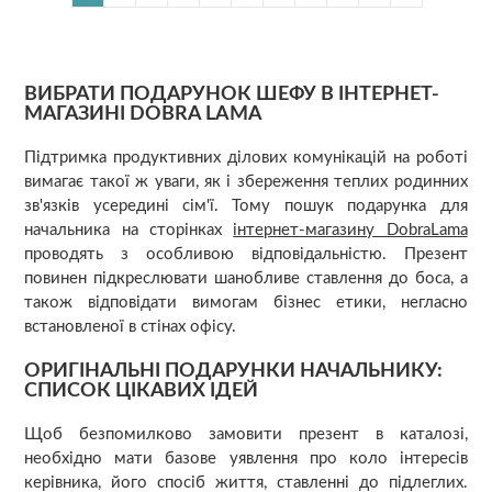
ВИБРАТИ ПОДАРУНОК ШЕФУ В ІНТЕРНЕТ-
МАГАЗИНІ DOBRA LAMA
Підтримка продуктивних ділових комунікацій на роботі
вимагає такої ж уваги, як і збереження теплих родинних
зв'язків усередині сім'ї. Тому пошук подарунка для
начальника на сторінках
інтернет-магазину DobraLama
проводять з особливою відповідальністю. Презент
повинен підкреслювати шанобливе ставлення до боса, а
також відповідати вимогам бізнес етики, негласно
встановленої в стінах офісу.
ОРИГІНАЛЬНІ ПОДАРУНКИ НАЧАЛЬНИКУ:
СПИСОК ЦІКАВИХ ІДЕЙ
Щоб безпомилково замовити презент в каталозі,
необхідно мати базове уявлення про коло інтересів
керівника, його спосіб життя, ставленні до підлеглих.