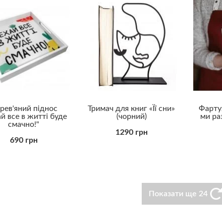
рев'яний піднос
Тримач для книг «Її сни»
Фартух
й все в житті буде
(чорний)
ми ра
смачно!"
1290 грн
690 грн
Показати ще 24