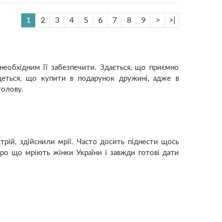
1
2
3
4
5
6
7
8
9
>
>|
необхідним її забезпечити. Здається, що приємно
йдеться, що купити в подарунок дружині, адже в
голову.
трій, здійснили мрії. Часто досить піднести щось
про що мріють жінки України і завжди готові дати