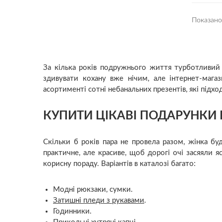
Показано
За кілька років подружнього життя турботливий 
здивувати кохану вже нічим, але інтернет-мага
асортименті сотні небанальних презентів, які підх
КУПИТИ ЦІКАВІ ПОДАРУНКИ
Скільки б років пара не провела разом, жінка бу
практичне, але красиве, щоб дорогі очі засяяли 
корисну пораду. Варіантів в каталозі багато:
Модні рюкзаки, сумки.
Затишні пледи з рукавами
.
Годинники.