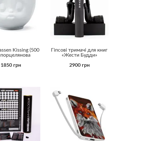
Прикольні
Романтичні
Універсальні
assen Kissing (500
Гіпсові тримачі для книг
 порцелянова
«Жести Будди»
1850 грн
2900 грн