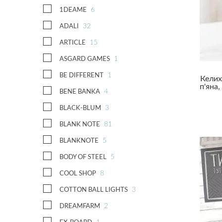
Юристу
6
1DEAME
32
ADALI
15
ARTICLE
1
ASGARD GAMES
1
BE DIFFERENT
Келих
п'яна,
4
BENE BANKA
3
BLACK-BLUM
81
BLANK NOTE
5
BLANKNOTE
5
BODY OF STEEL
8
COOL SHOP
3
COTTON BALL LIGHTS
2
DREAMFARM