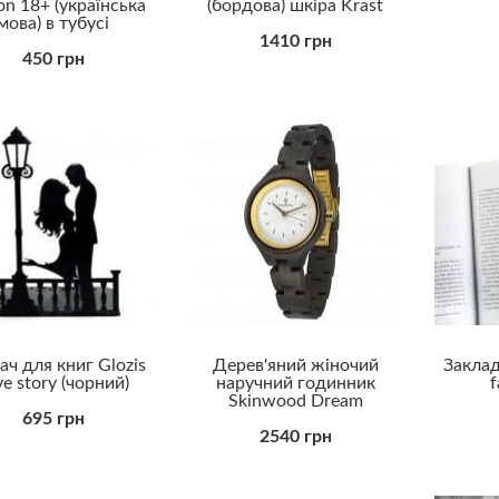
ion 18+ (українська
(бордова) шкіра Krast
мова) в тубусі
1410 грн
450 грн
ач для книг Glozis
Дерев'яний жіночий
Заклад
ve story (чорний)
наручний годинник
f
Skinwood Dream
695 грн
2540 грн