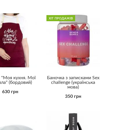
Колезі чоловікові
Коханому
Куму
Начальнику
ХІТ ПРОДАЖІВ
Свекру
Синові
Татові
Тестю
Хлопцю
Хрещеному
Чоловіку
 "Моя кухня. Мої
Баночка з записками Sex
Бюджетні
ла" (бордовий)
challenge (українська
у
Ділові
мова)
Для дорослих
630 грн
Для закоханих
350 грн
Для саморозвитку
Елітні (VIP)
Корисні
Корпоративні
Оригінальні