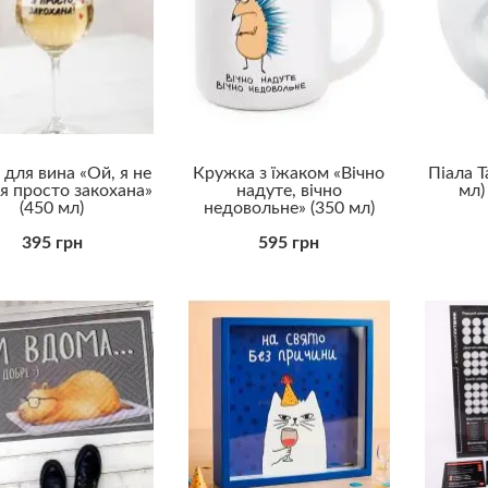
 для вина «Ой, я не
Кружка з їжаком «Вічно
Піала T
 я просто закохана»
надуте, вічно
мл)
(450 мл)
недовольне» (350 мл)
395 грн
595 грн