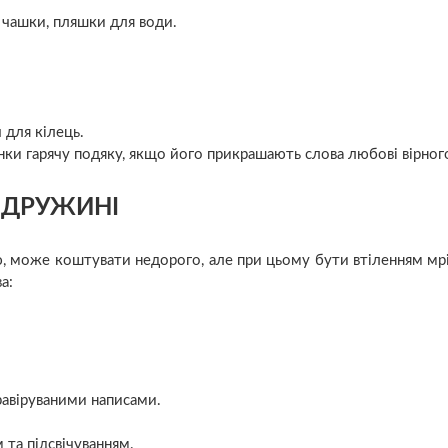
 чашки, пляшки для води.
 для кілець.
нки гарячу подяку, якщо його прикрашають слова любові вірного
 ДРУЖИНІ
шию, може коштувати недорого, але при цьому бути втіленням мр
а:
равіруваними написами.
та підсвічуванням.