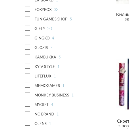
1
EX-BOARD
33
FOXYBOX
Килим
в
5
FUN GAMES SHOP
20
GIFTY
4
GINGKO
7
GLOZIS
5
KAMBUKKA
1
KYIV STYLE
1
LIFEFLUX
1
MEMOGAMES
1
MONKEY BUSINESS
4
MYGIFT
1
NO BRAND
Скрет
1
OLENS
з по