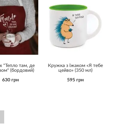
 "Тепло там, де
Кружка з їжаком «Я тебе
зом" (бордовий)
цейво» (350 мл)
630 грн
595 грн