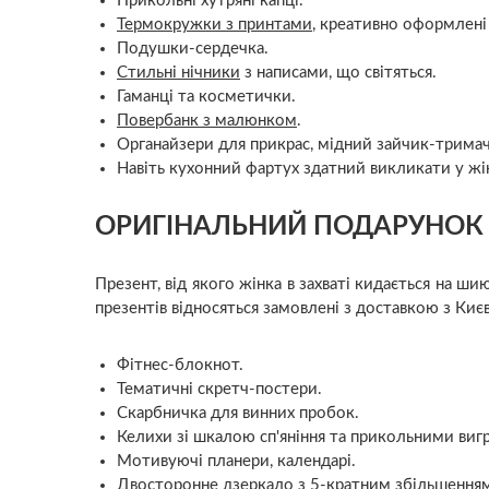
Прикольні хутряні капці.
Термокружки з принтами
, креативно оформлені
Подушки-сердечка.
Стильні нічники
з написами, що світяться.
Гаманці та косметички.
Повербанк з малюнком
.
Органайзери для прикрас, мідний зайчик-тримач
Навіть кухонний фартух здатний викликати у жі
ОРИГІНАЛЬНИЙ ПОДАРУНОК
Презент, від якого жінка в захваті кидається на 
презентів відносяться замовлені з доставкою з Києв
Фітнес-блокнот.
Тематичні скретч-постери.
Скарбничка для винних пробок.
Келихи зі шкалою сп'яніння та прикольними виг
Мотивуючі планери, календарі.
Двосторонне дзеркало з 5-кратним збільшенням 