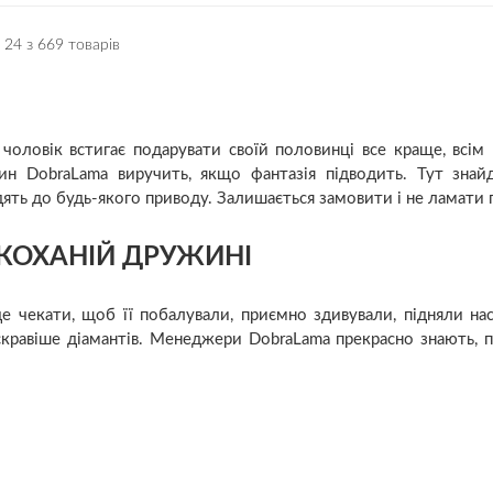
 24 з 669 товарів
чоловік встигає подарувати своїй половинці все краще, всім 
зин DobraLama виручить, якщо фантазія підводить. Тут зна
одять до будь-якого приводу. Залишається замовити і не ламати 
 КОХАНІЙ ДРУЖИНІ
де чекати, щоб її побалували, приємно здивували, підняли нас
яскравіше діамантів. Менеджери DobraLama прекрасно знають, 