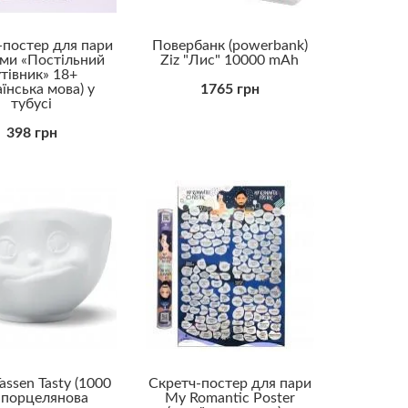
-постер для пари
Повербанк (powerbank)
ами «Постільний
Ziz "Лис" 10000 mAh
тівник» 18+
аїнська мова) у
1765 грн
тубусі
398 грн
assen Tasty (1000
Скретч-постер для пари
 порцелянова
My Romantic Poster