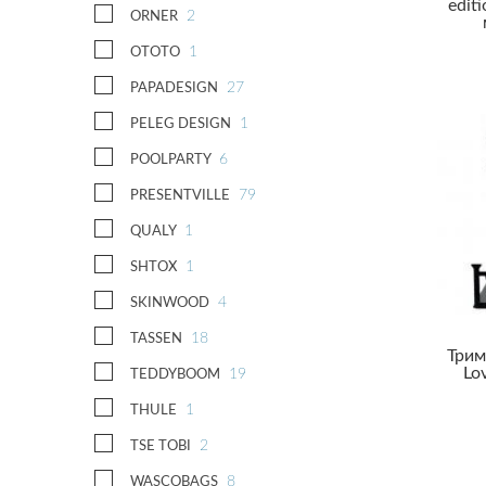
edit
2
ORNER
1
OTOTO
27
PAPADESIGN
1
PELEG DESIGN
6
POOLPARTY
79
PRESENTVILLE
1
QUALY
1
SHTOX
4
SKINWOOD
18
TASSEN
Трим
Lo
19
TEDDYBOOM
1
THULE
2
TSE TOBI
8
WASCOBAGS