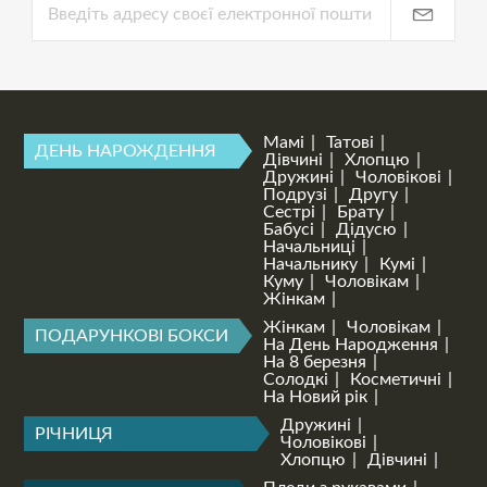
Мамі
Татові
ДЕНЬ НАРОЖДЕННЯ
Дівчині
Хлопцю
Дружині
Чоловікові
Подрузі
Другу
Сестрі
Брату
Бабусі
Дідусю
Начальниці
Начальнику
Кумі
Куму
Чоловікам
Жінкам
Жінкам
Чоловікам
ПОДАРУНКОВІ БОКСИ
На День Народження
На 8 березня
Солодкі
Косметичні
На Новий рік
Дружині
РІЧНИЦЯ
Чоловікові
Хлопцю
Дівчині