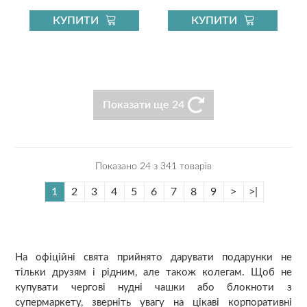
КУПИТИ
КУПИТИ
Показати ще 24
Показано 24 з 341 товарів
1
2
3
4
5
6
7
8
9
>
>|
На офіційні свята прийнято дарувати подарунки не
тільки друзям і рідним, але також колегам. Щоб не
купувати чергові нудні чашки або блокноти з
супермаркету, зверніть увагу на цікаві корпоративні