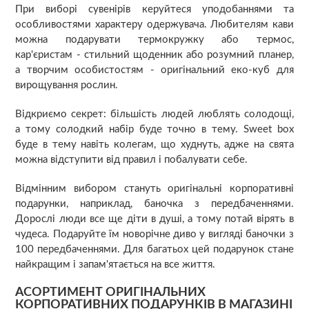
При виборі сувенірів керуйтеся уподобаннями та
особливостями характеру одержувача. Любителям кави
можна подарувати термокружку або термос,
кар'єристам - стильний щоденник або розумний планер,
а творчим особистостям - оригінальний еко-куб для
вирощування рослин.
Відкриємо секрет: більшість людей люблять солодощі,
а тому солодкий набір буде точно в тему. Sweet box
буде в тему навіть колегам, що худнуть, адже на свята
можна відступити від правил і побалувати себе.
Відмінним вибором стануть оригінальні корпоративні
подарунки, наприклад, баночка з передбаченнями.
Дорослі люди все ще діти в душі, а тому потай вірять в
чудеса. Подаруйте їм новорічне диво у вигляді баночки з
100 передбаченнями. Для багатьох цей подарунок стане
найкращим і запам'ятається на все життя.
АСОРТИМЕНТ ОРИГІНАЛЬНИХ
КОРПОРАТИВНИХ ПОДАРУНКІВ В МАГАЗИНІ