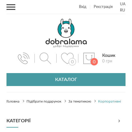
UA
Вхід
Реєстрація
RU
Кошик
0 грн
0
0
КАТАЛОГ
Головна
Підібрати подарунок
За тематикою
Корпоративні
КАТЕГОРІЇ