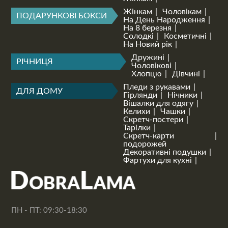
Жінкам
Чоловікам
ПОДАРУНКОВІ БОКСИ
На День Народження
На 8 березня
Солодкі
Косметичні
На Новий рік
Дружині
РІЧНИЦЯ
Чоловікові
Хлопцю
Дівчині
Пледи з рукавами
ДЛЯ ДОМУ
Гірлянди
Нічники
Вішалки для одягу
Келихи
Чашки
Скретч-постери
Тарілки
Скретч-карти
подорожей
Декоративні подушки
Фартухи для кухні
ПН - ПТ: 09:30-18:30