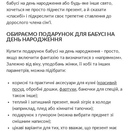
бабусі на день народження або будь-яке інше свято,
хочеться не просто піднести презент, а й сказати
«спасибі» і підкреслити своє трепетне ставлення до
дорослого члена сім'ї.
ОБИРАЄМО ПОДАРУНОК ДЛЯ БАБУСІ НА
ДЕНЬ НАРОДЖЕННЯ
Купити подарунок бабусі на день народження - просто,
якщо включити фантазію та визначитися з «напрямком».
Залежно від віку, уподобань жінки, її хобі та інших
параметрів, можна підібрати:
корисні та практичні аксесуари для кухні (
красивий
посуд
, обробні дошки,
фартухи
, баночки для спецій, а
також інше);
теплий і затишний презент, який зігріє в холоди
(наприклад, плед або кімнатні тапочки);
подарунок з гумором (можна вибрати предмет зі
смішним написом);
цікаві варіанти для тих, хто вважає, що презент має