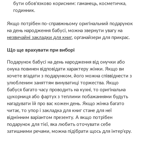
бути обов'язково корисним: гаманець, косметичка,
годинник.
Якщо потрібен по-справжньому оригінальний подарунок
на день народження бабусі, можна звернути увагу на
незвичайні закладки для книг
, органайзери для прикрас.
Що ще врахувати при виборі
Подарунок бабусі на день народження від онучки або
онука повинен відповідати характеру жінки. Якщо ви
хочете вгадати з подарунком, його можна співвіднести з
улюбленим заняттям винуватиці торжества. Якщо
бабуся багато часу проводить на кухні, то оригінальна
цукорниця або фартух з теплими побажаннями будуть
нагадувати їй про вас кожен день. Якщо жінка багато
читає, то упор і закладка для книг стане для неї
відмінним варіантом презенту. А якщо потрібен
подарунок для тієї, яка любить оточувати себе
затишними речами, можна підібрати щось для інтер'єру.