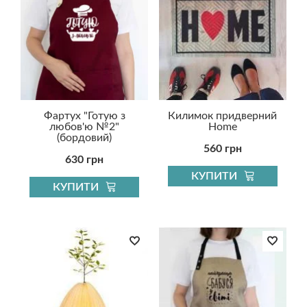
Фартух "Готую з
Килимок придверний
любов'ю №2"
Home
(бордовий)
560 грн
630 грн
КУПИТИ
КУПИТИ