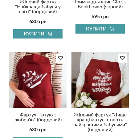
Жіночий фартух
Тримач для книг Glozis
"Найкраща бабуся у
Bookflower (чорний)
світі" (бордовий)
695 грн
630 грн
КУПИТИ
КУПИТИ
Фартух "Готую з
Жіночий фартух "Лише
любов'ю" (бордовий)
кращі матусі стають
найкращими бабусями"
630 грн
(бордовий)