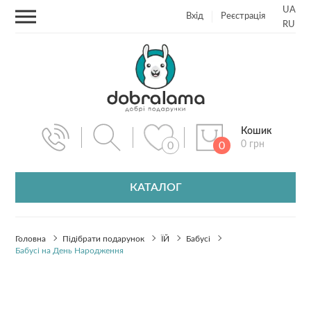
UA
Вхід
Реєстрація
RU
Кошик
0 грн
0
0
КАТАЛОГ
Головна
Підібрати подарунок
ЇЙ
Бабусі
Бабусі на День Народження