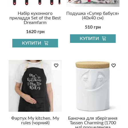
Набір кухонного
Подушка «Супер бабуся»
приладдя Set of the Best
(40х40 см)
Dreamfarm
510 грн
1620 грн
КУПИТИ
КУПИТИ
Фартух My kitchen. My
Баночка для зберігання
rules (чорний)
Tassen Charming (1700
мл) порцелянова