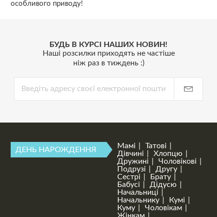
особливого приводу!
БУДЬ В КУРСІ НАШИХ НОВИН!
Наші розсилки приходять не частіше
ніж раз в тиждень :)
Мамі
Татові
ДЕНЬ НАРОЖДЕННЯ
Дівчині
Хлопцю
Дружині
Чоловікові
Подрузі
Другу
Сестрі
Брату
Бабусі
Дідусю
Начальниці
Начальнику
Кумі
Куму
Чоловікам
Жінкам