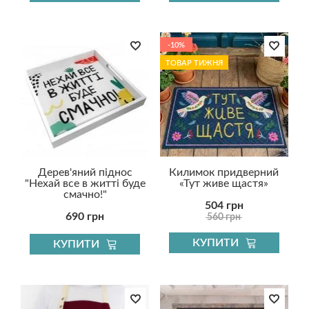
-10%
ТОВАР ТИЖНЯ
Дерев'яний піднос
Килимок придверний
"Нехай все в житті буде
«Тут живе щастя»
смачно!"
504 грн
690 грн
560 грн
КУПИТИ
КУПИТИ