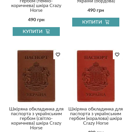
гербом (темно-
України (бордова)
коричнева) шкіра Crazy
Horse
490 грн
490 грн
КУПИТИ
КУПИТИ
Шкіряна обкладинка для
Шкіряна обкладинка для
паспорта з українським
паспорта з українським
гербом (світло-
гербом (коралова) шкіра
коричнева) шкіра Crazy
Crazy Horse
Horse