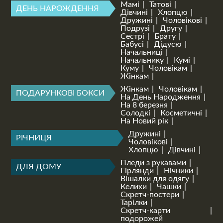
Мамі
Татові
ДЕНЬ НАРОЖДЕННЯ
Дівчині
Хлопцю
Дружині
Чоловікові
Подрузі
Другу
Сестрі
Брату
Бабусі
Дідусю
Начальниці
Начальнику
Кумі
Куму
Чоловікам
Жінкам
Жінкам
Чоловікам
ПОДАРУНКОВІ БОКСИ
На День Народження
На 8 березня
Солодкі
Косметичні
На Новий рік
Дружині
РІЧНИЦЯ
Чоловікові
Хлопцю
Дівчині
Пледи з рукавами
ДЛЯ ДОМУ
Гірлянди
Нічники
Вішалки для одягу
Келихи
Чашки
Скретч-постери
Тарілки
Скретч-карти
подорожей