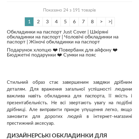
Показано 24 з 191 товарів
1
2
3
4
5
6
7
8
>
>|
Обкладинки на паспорт Just Cover |
Шкіряні
обкладинки на паспорт |
Чоловічі обкладинки на
паспорт |
Жіночі обкладинки на паспорт
Подарунок хлопцю
❤️
Повербанк для айфону
❤️
Бюджетні подарунки
❤️
Сумки на пояс
Стильний образ стає завершеним завдяки дрібним
деталям. Для враження загальної успішності людини
важлива навіть обкладинка для паспорта, її якість і
презентабельність. Не всі звертають увагу на подібні
дрібниці. Але виправити прикре упущення легко, якщо
замовити для дорогих людей в інтернет-магазині
престижний аксесуар.
ДИЗАЙНЕРСЬКІ ОБКЛАДИНКИ ДЛЯ