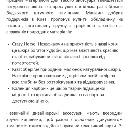
Кращим матеріалом для такого аксесуара залишається
натуральна шкіра, яка прослужить в кілька разів більше
будь-якого штучного замінника. Магазин добрих
подарунків в Києві пропонує купити обкладинку на
паспорт, виготовлену вручну з трирічною гарантією зі
справжніх природних матеріалів:
Crazy Horse. Незважаючи на присутність в назві коня,
це шкіра рогатої худоби, що має властивість красиво
старіти, набуваючи світлі вінтажні відтінки від
потертостей.
Krast зберігає природний малюнок натуральної шкіри.
Наскрізне прокрашивание дає рівномірний колір на
всю глибину без розтріскування та відшаровування.
Колекція карбон - це шкіра тварин підвищеної
міцності та красива обкладинка на паспорт за
доступною ціною.
Незвичайні дизайнерські аксесуари мають всередині
зручні кишеньки, щоб разом з основним документом
там помістилися водійські права чи пластикові карти. Зі