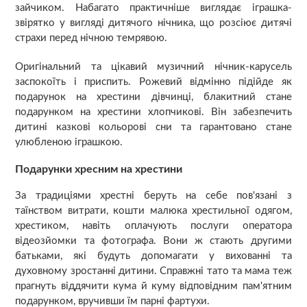
зайчиком. Набагато практичніше виглядає іграшка-
звірятко у вигляді дитячого нічника, що розсіює дитячі
страхи перед нічною темрявою.
Оригінальний та цікавий музичний нічник-карусель
заспокоїть і приспить. Рожевий відмінно підійде як
подарунок на хрестини дівчинці, блакитний стане
подарунком на хрестини хлопчикові. Він забезпечить
дитині казкові кольорові сни та гарантовано стане
улюбленою іграшкою.
Подарунки хресним на хрестини
За традиціями хрестні беруть на себе пов'язані з
таїнством витрати, кошти малюка хрестильної одягом,
хрестиком, навіть оплачують послуги оператора
відеозйомки та фотографа. Вони ж стають другими
батьками, які будуть допомагати у вихованні та
духовному зростанні дитини. Справжні тато та мама теж
прагнуть віддячити кума й куму відповідним пам'ятним
подарунком, вручивши їм парні фартухи.