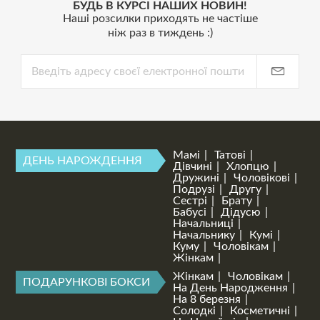
БУДЬ В КУРСІ НАШИХ НОВИН!
Наші розсилки приходять не частіше
ніж раз в тиждень :)
Мамі
Татові
ДЕНЬ НАРОЖДЕННЯ
Дівчині
Хлопцю
Дружині
Чоловікові
Подрузі
Другу
Сестрі
Брату
Бабусі
Дідусю
Начальниці
Начальнику
Кумі
Куму
Чоловікам
Жінкам
Жінкам
Чоловікам
ПОДАРУНКОВІ БОКСИ
На День Народження
На 8 березня
Солодкі
Косметичні