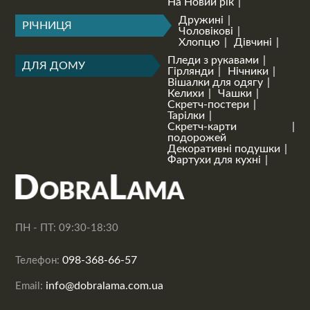
На Новий рік
Дружині
РІЧНИЦЯ
Чоловікові
Хлопцю
Дівчині
Пледи з рукавами
ДЛЯ ДОМУ
Гірлянди
Нічники
Вішалки для одягу
Келихи
Чашки
Скретч-постери
Тарілки
Скретч-карти
подорожей
Декоративні подушки
Фартухи для кухні
ПН - ПТ: 09:30-18:30
098-368-66-57
Телефон:
info@dobralama.com.ua
Email: