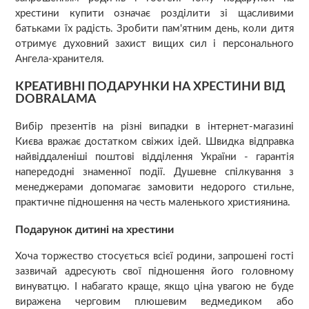
хрестини купити означає розділити зі щасливими
батьками їх радість. Зробити пам'ятним день, коли дитя
отримує духовний захист вищих сил і персонального
Ангела-хранителя.
КРЕАТИВНІ ПОДАРУНКИ НА ХРЕСТИНИ ВІД
DOBRALAMA
Вибір презентів на різні випадки в інтернет-магазині
Києва вражає достатком свіжих ідей. Швидка відправка
найвіддаленіші поштові відділення України - гарантія
напередодні знаменної події. Душевне спілкування з
менеджерами допомагає замовити недорого стильне,
практичне підношення на честь маленького християнина.
Подарунок дитині на хрестини
Хоча торжество стосується всієї родини, запрошені гості
зазвичай адресують свої підношення його головному
винуватцю. І набагато краще, якщо ціна увагою не буде
виражена черговим плюшевим ведмедиком або