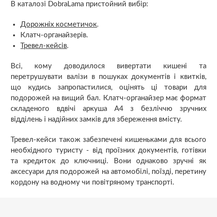
В каталозі DobraLama пристойний вибір:
Дорожніх косметичок
.
Клатч-органайзерів.
Тревел-кейсів
.
Всі, кому доводилося вивертати кишені та
перетрушувати валізи в пошуках документів і квитків,
що кудись запропастилися, оцінять ці товари для
подорожей на вищий бал. Клатч-органайзер має формат
складеного вдвічі аркуша А4 з безліччю зручних
відділень і надійних замків для збереження вмісту.
Тревел-кейси також забезпечені кишеньками для всього
необхідного туристу - від проїзних документів, готівки
та кредиток до ключниці. Вони однаково зручні як
аксесуари для подорожей на автомобілі, поїзді, перетину
кордону на водному чи повітряному транспорті.