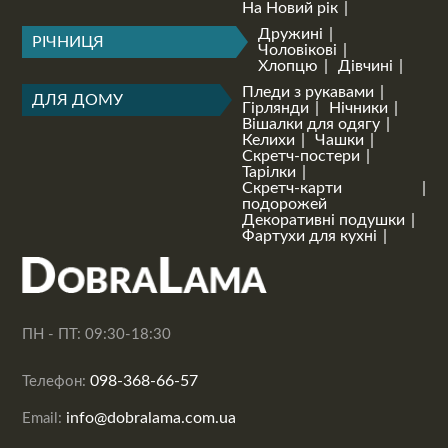
На Новий рік
Дружині
РІЧНИЦЯ
Чоловікові
Хлопцю
Дівчині
Пледи з рукавами
ДЛЯ ДОМУ
Гірлянди
Нічники
Вішалки для одягу
Келихи
Чашки
Скретч-постери
Тарілки
Скретч-карти
подорожей
Декоративні подушки
Фартухи для кухні
ПН - ПТ: 09:30-18:30
098-368-66-57
Телефон:
info@dobralama.com.ua
Email: