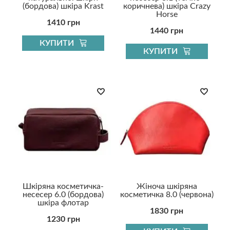
(бордова) шкіра Krast
коричнева) шкіра Crazy
Horse
1410 грн
1440 грн
КУПИТИ
КУПИТИ
Шкіряна косметичка-
Жіноча шкіряна
несесер 6.0 (бордова)
косметичка 8.0 (червона)
шкіра флотар
1830 грн
1230 грн