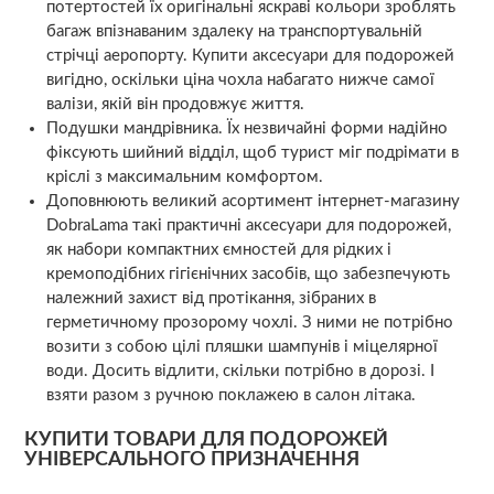
потертостей їх оригінальні яскраві кольори зроблять
багаж впізнаваним здалеку на транспортувальній
стрічці аеропорту. Купити аксесуари для подорожей
вигідно, оскільки ціна чохла набагато нижче самої
валізи, якій він продовжує життя.
Подушки мандрівника. Їх незвичайні форми надійно
фіксують шийний відділ, щоб турист міг подрімати в
кріслі з максимальним комфортом.
Доповнюють великий асортимент інтернет-магазину
DobraLama такі практичні аксесуари для подорожей,
як набори компактних ємностей для рідких і
кремоподібних гігієнічних засобів, що забезпечують
належний захист від протікання, зібраних в
герметичному прозорому чохлі. З ними не потрібно
возити з собою цілі пляшки шампунів і міцелярної
води. Досить відлити, скільки потрібно в дорозі. І
взяти разом з ручною поклажею в салон літака.
КУПИТИ ТОВАРИ ДЛЯ ПОДОРОЖЕЙ
УНІВЕРСАЛЬНОГО ПРИЗНАЧЕННЯ