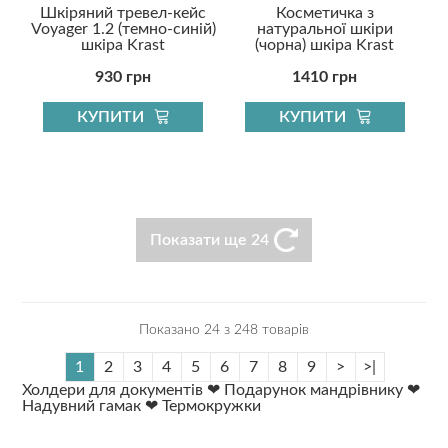
Шкіряний тревел-кейс
Косметичка з
Voyager 1.2 (темно-синій)
натуральної шкіри
шкіра Krast
(чорна) шкіра Krast
930 грн
1410 грн
КУПИТИ
КУПИТИ
Показати ще 24
Показано 24 з 248 товарів
1
2
3
4
5
6
7
8
9
>
>|
Холдери для документів
❤
Подарунок мандрівнику
❤
Надувний гамак
❤
Термокружки