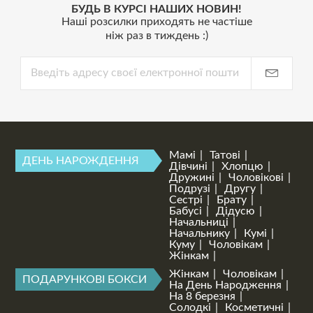
БУДЬ В КУРСІ НАШИХ НОВИН!
Наші розсилки приходять не частіше
ніж раз в тиждень :)
Мамі
Татові
ДЕНЬ НАРОЖДЕННЯ
Дівчині
Хлопцю
Дружині
Чоловікові
Подрузі
Другу
Сестрі
Брату
Бабусі
Дідусю
Начальниці
Начальнику
Кумі
Куму
Чоловікам
Жінкам
Жінкам
Чоловікам
ПОДАРУНКОВІ БОКСИ
На День Народження
На 8 березня
Солодкі
Косметичні