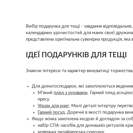
Вибір подарунка для тещі - завдання відповідальн
календарних урочистостей для мами своєї дружини 
представлена ​​оригінальна сувенірна продукція, я
ІДЕЇ ​​ПОДАРУНКІВ ДЛЯ ТЕЩІ
Знаючи інтереси та характер винуватиці торжества
Для домогосподарок, які захоплюються веденням 
М'який
плед з рукавами
. Гарний плед асоцію
пресу.
Упори для книг
. Милі деталі інтер'єру перет
Гарний посуд
. Доречні в якості подарунка вин
Якщо жінка захоплена модою й доглядом за собо
набір СПА-засобів для домашніх ритуалів кра
новенька дизайнерська сумочка;