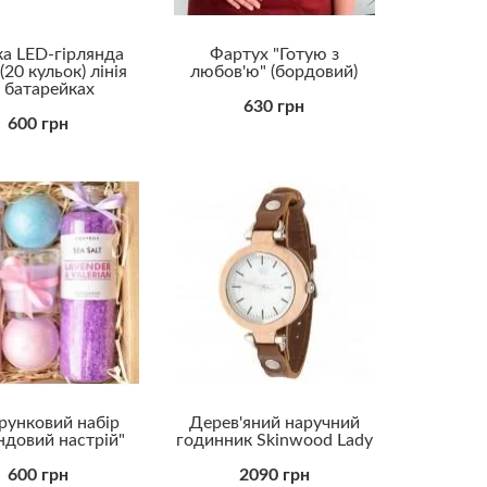
ка LED-гірлянда
Фартух "Готую з
(20 кульок) лінія
любов'ю" (бордовий)
 батарейках
630 грн
600 грн
рунковий набір
Дерев'яний наручний
ндовий настрій"
годинник Skinwood Lady
600 грн
2090 грн