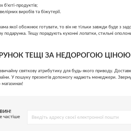
х б'юті-продуктів;
елірних виробів та біжутерії.
ма якої обожнює готувати, то він не тільки завжди буде з задов
ру подарунка. Тещу порадують кухонні лопатки, стильні ополон
РУНОК ТЕЩІ ЗА НЕДОРОГОЮ ЦІНОЮ
звичайну святкову атрибутику для будь-якого приводу. Доставка
аїни. У пошуку презентів допомогу надають менеджери. Звернув
 магазинах!
ВИН!
е частіше