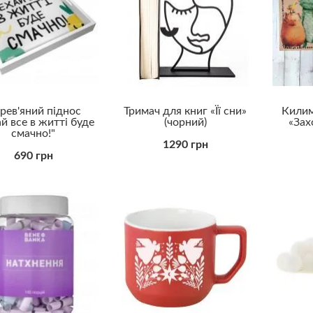
рев'яний піднос
Тримач для книг «Її сни»
Килим
й все в житті буде
(чорний)
«Зах
смачно!"
1290 грн
690 грн