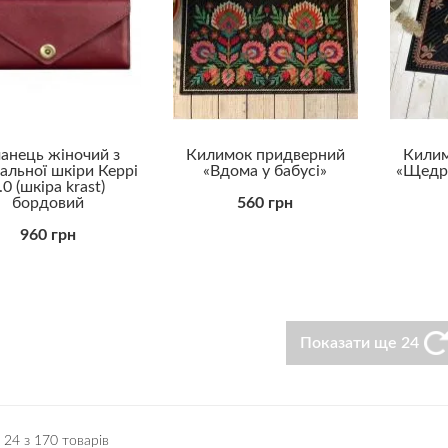
анець жіночий з
Килимок придверний
Килим
альної шкіри Керрі
«Вдома у бабусі»
«Щедри
.0 (шкіра krast)
бордовий
560 грн
960 грн
Показати ще 24
 24 з 170 товарів