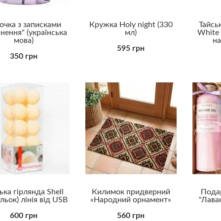
очка з записками
Кружка Holy night (330
Тайсь
нення" (українська
мл)
White 
мова)
на
595 грн
350 грн
ька гірлянда Shell
Килимок придверний
Пода
ульок) лінія від USB
«Народний орнамент»
"Лава
600 грн
560 грн