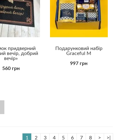
ок придверний
Подарунковий набір
й вечір, добрий
Graceful M
вечір»
997 грн
560 грн
1
2
3
4
5
6
7
8
>
>|