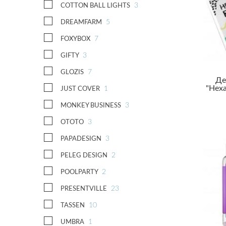
3
COTTON BALL LIGHTS
Юристу
5
DREAMFARM
7
FOXYBOX
3
GIFTY
7
GLOZIS
Де
"Неха
1
JUST COVER
3
MONKEY BUSINESS
3
OTOTO
3
PAPADESIGN
2
PELEG DESIGN
2
POOLPARTY
23
PRESENTVILLE
10
TASSEN
1
UMBRA