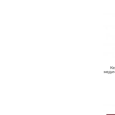
Ке
медич