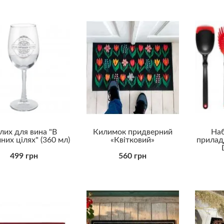
лих для вина "В
Килимок придверний
Наб
них цілях" (360 мл)
«Квітковий»
приладд
499 грн
560 грн