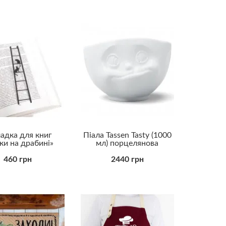
Колезі чоловікові
Коханому
Куму
Начальнику
Свекру
Синові
Татові
Тестю
Хлопцю
Хрещеному
Чоловіку
адка для книг
Піала Tassen Tasty (1000
Бюджетні
ки на драбині»
мл) порцелянова
у
Ділові
Для дорослих
460 грн
2440 грн
Для закоханих
Для саморозвитку
Елітні (VIP)
Корисні
Корпоративні
Оригінальні