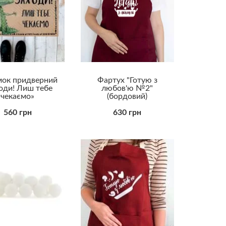
Прикольні
Романтичні
Універсальні
ок придверний
Фартух "Готую з
оди! Лиш тебе
любов'ю №2"
чекаємо»
(бордовий)
560 грн
630 грн