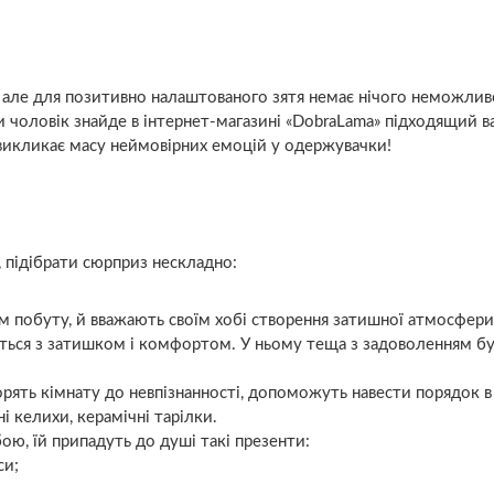
е, але для позитивно налаштованого зятя немає нічого неможлив
чоловік знайде в інтернет-магазині «DobraLama» підходящий ва
ка викликає масу неймовірних емоцій у одержувачки!
, підібрати сюрприз нескладно:
побуту, й вважають своїм хобі створення затишної атмосфери, 
ється з затишком і комфортом. У ньому теща з задоволенням бу
ворять кімнату до невпізнанності, допоможуть навести порядок в
ні келихи, керамічні тарілки.
ю, їй припадуть до душі такі презенти:
си;