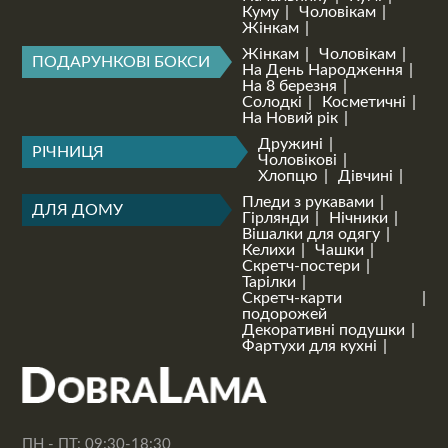
Куму
Чоловікам
Жінкам
Жінкам
Чоловікам
ПОДАРУНКОВІ БОКСИ
На День Народження
На 8 березня
Солодкі
Косметичні
На Новий рік
Дружині
РІЧНИЦЯ
Чоловікові
Хлопцю
Дівчині
Пледи з рукавами
ДЛЯ ДОМУ
Гірлянди
Нічники
Вішалки для одягу
Келихи
Чашки
Скретч-постери
Тарілки
Скретч-карти
подорожей
Декоративні подушки
Фартухи для кухні
ПН - ПТ: 09:30-18:30