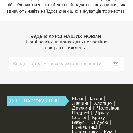
ній з'являються нешаблонні бюджетні подарунки, які
здивують навіть найдосвідченіших винуватців торжества!
БУДЬ В КУРСІ НАШИХ НОВИН!
Наші розсилки приходять не частіше
ніж раз в тиждень :)
Мамі
Татові
ДЕНЬ НАРОЖДЕННЯ
Дівчині
Хлопцю
Дружині
Чоловікові
Подрузі
Другу
Сестрі
Брату
Бабусі
Дідусю
Начальниці
Начальнику
Кумі