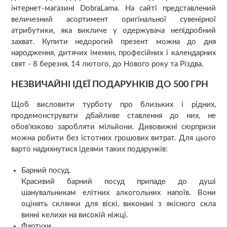
інтернет-магазині DobraLama. На сайті представлений
величезний асортимент оригінальної сувенірної
атрибутики, яка викличе у одержувача непідробний
захват. Купити недорогий презент можна до дня
народження, дитячих іменин, професійних і календарних
свят - 8 березня, 14 лютого, до Нового року та Різдва.
НЕЗВИЧАЙНІ ІДЕЇ ПОДАРУНКІВ ДО 500 ГРН
Щоб висловити турботу про близьких і рідних,
продемонструвати дбайливе ставлення до них, не
обов'язково заробляти мільйони. Дивовижні сюрпризи
можна робити без істотних грошових витрат. Для цього
варто надихнутися ідеями таких подарунків:
Барний посуд.
Красивий барний посуд припаде до душі
шанувальникам елітних алкогольних напоїв. Вони
оцінять склянки для віскі, виконані з якісного скла
винні келихи на високій ніжці.
Фартухи.