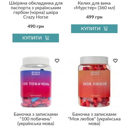
Шкіряна обкладинка для
Келих для вина
паспорта з українським
«Мурстер» (360 мл)
гербом (чорна) шкіра
Crazy Horse
499 грн
490 грн
КУПИТИ
КУПИТИ
Баночка з записками
Баночка з записками
"100 побачень"
"Моя любов" (українська
(українська мова)
мова)