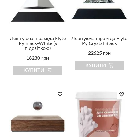
Левітуюча піраміда Flyte
Левітуюча піраміда Flyte
Py Black-White (з
Py Crystal Black
підсвіткою)
22625 грн
18230 грн
КУПИТИ
КУПИТИ