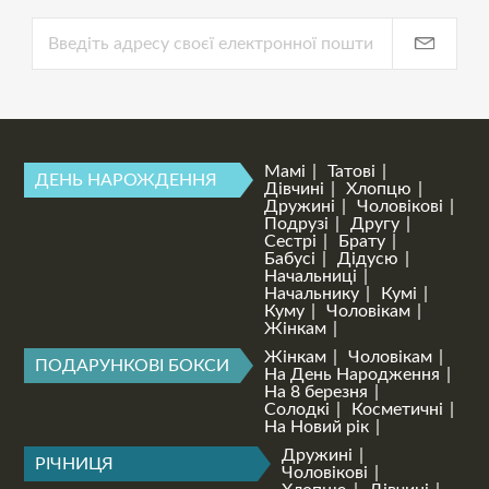
Мамі
Татові
ДЕНЬ НАРОЖДЕННЯ
Дівчині
Хлопцю
Дружині
Чоловікові
Подрузі
Другу
Сестрі
Брату
Бабусі
Дідусю
Начальниці
Начальнику
Кумі
Куму
Чоловікам
Жінкам
Жінкам
Чоловікам
ПОДАРУНКОВІ БОКСИ
На День Народження
На 8 березня
Солодкі
Косметичні
На Новий рік
Дружині
РІЧНИЦЯ
Чоловікові