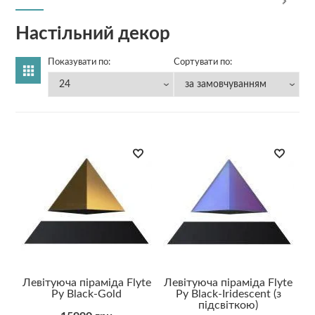
Настільний декор
Показувати по:
Сортувати по:
Левітуюча піраміда Flyte
Левітуюча піраміда Flyte
Py Black-Gold
Py Black-Iridescent (з
підсвіткою)