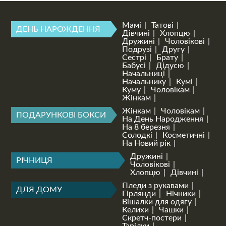
Мамі
Татові
ДЕНЬ НАРОЖДЕННЯ
Дівчині
Хлопцю
Дружині
Чоловікові
Подрузі
Другу
Сестрі
Брату
Бабусі
Дідусю
Начальниці
Начальнику
Кумі
Куму
Чоловікам
Жінкам
Жінкам
Чоловікам
ПОДАРУНКОВІ БОКСИ
На День Народження
На 8 березня
Солодкі
Косметичні
На Новий рік
Дружині
РІЧНИЦЯ
Чоловікові
Хлопцю
Дівчині
Пледи з рукавами
ДЛЯ ДОМУ
Гірлянди
Нічники
Вішалки для одягу
Келихи
Чашки
Скретч-постери