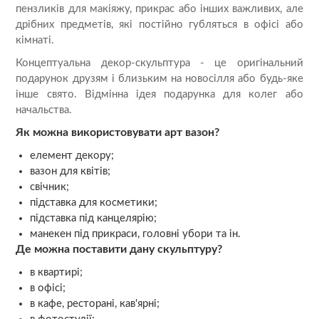
пензликів для макіяжу, прикрас або інших важливих, але
дрібних предметів, які постійно губляться в офісі або
кімнаті.
Концептуальна декор-скульптура - це оригінальний
подарунок друзям і близьким на новосілля або будь-яке
інше свято. Відмінна ідея подарунка для колег або
начальства.
Як можна використовувати арт вазон?
елемент декору;
вазон для квітів;
свічник;
підставка для косметики;
підставка під канцелярію;
манекен під прикраси, головні убори та ін.
Де можна поставити дану скульптуру?
в квартирі;
в офісі;
в кафе, ресторані, кав'ярні;