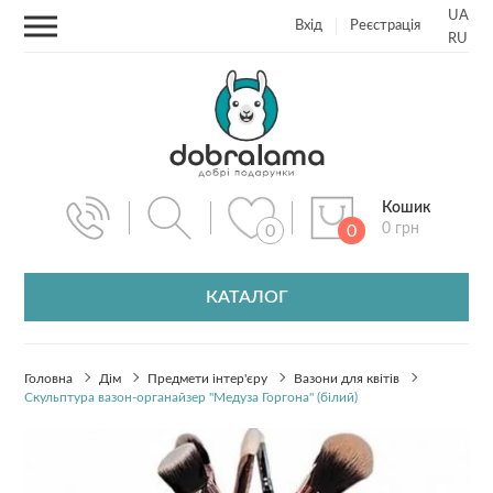
UA
Вхід
Реєстрація
RU
Кошик
0 грн
0
0
КАТАЛОГ
Головна
Дім
Предмети інтер'єру
Вазони для квітів
Скульптура вазон-органайзер "Медуза Горгона" (білий)