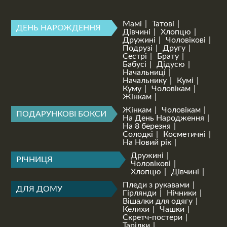
Мамі
Татові
ДЕНЬ НАРОЖДЕННЯ
Дівчині
Хлопцю
Дружині
Чоловікові
Подрузі
Другу
Сестрі
Брату
Бабусі
Дідусю
Начальниці
Начальнику
Кумі
Куму
Чоловікам
Жінкам
Жінкам
Чоловікам
ПОДАРУНКОВІ БОКСИ
На День Народження
На 8 березня
Солодкі
Косметичні
На Новий рік
Дружині
РІЧНИЦЯ
Чоловікові
Хлопцю
Дівчині
Пледи з рукавами
ДЛЯ ДОМУ
Гірлянди
Нічники
Вішалки для одягу
Келихи
Чашки
Скретч-постери
Тарілки