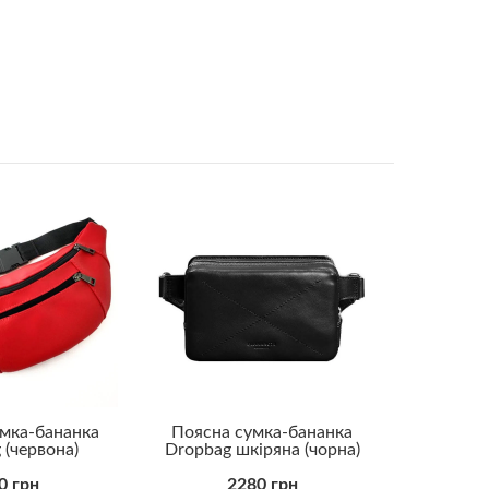
мка-бананка
Поясна сумка-бананка
(червона)
Dropbag шкіряна (чорна)
0 грн
2280 грн