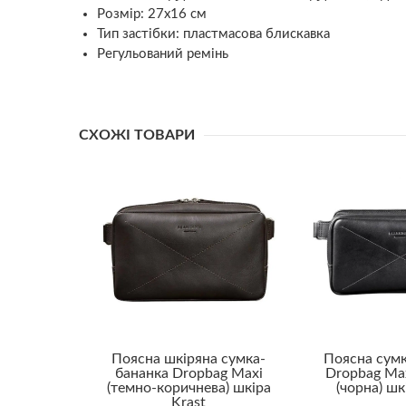
Розмір: 27х16 см
Тип застібки: пластмасова блискавка
Регульований ремінь
СХОЖІ ТОВАРИ
Поясна шкіряна сумка-
Поясна сум
бананка Dropbag Maxi
Dropbag Ma
(темно-коричнева) шкіра
(чорна) шк
Krast