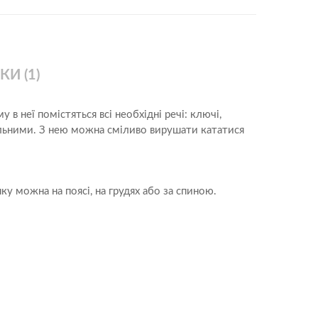
Прикольні
Романтичні
Універсальні
КИ (1)
в неї помістяться всі необхідні речі: ключі,
вільними. З нею можна сміливо вирушати кататися
ку можна на поясі, на грудях або за спиною.