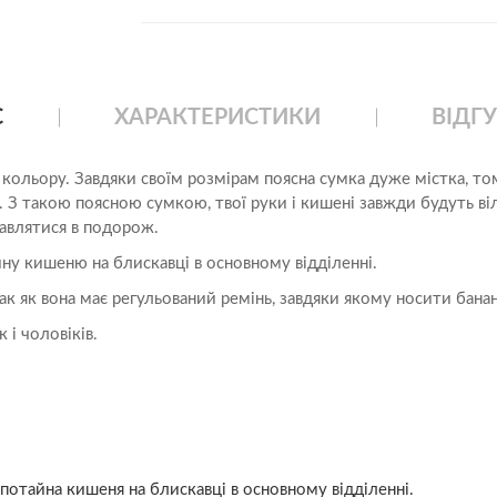
С
ХАРАКТЕРИСТИКИ
ВІДГУ
ольору. Завдяки своїм розмірам поясна сумка дуже містка, тому 
ці. З такою поясною сумкою, твої руки і кишені завжди будуть 
равлятися в подорож.
айну кишеню на блискавці в основному відділенні.
ак як вона має регульований ремінь, завдяки якому носити банан
 і чоловіків.
а потайна кишеня на блискавці в основному відділенні.