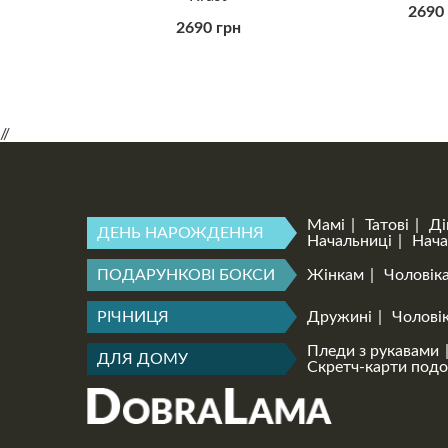
2690
2690 грн
//
Мамі
Татові
Ді
ДЕНЬ НАРОЖДЕННЯ
Начальниці
Нача
ПОДАРУНКОВІ БОКСИ
Жінкам
Чоловік
РІЧНИЦЯ
Дружині
Чоловік
Пледи з рукавами
ДЛЯ ДОМУ
Скретч-карти под