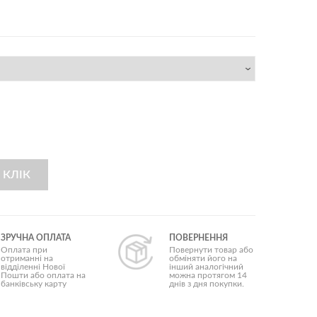
Колезі чоловікові
Коханому
Куму
Начальнику
Свекру
Синові
Татові
Тестю
Хлопцю
Хрещеному
Чоловіку
 КЛІК
Бюджетні
у
Ділові
Для дорослих
Для закоханих
ЗРУЧНА ОПЛАТА
ПОВЕРНЕННЯ
Для саморозвитку
Оплата при
Повернути товар або
отриманні на
обміняти його на
Елітні (VIP)
відділенні Нової
інший аналогічний
Корисні
Пошти або оплата на
можна протягом 14
банківську карту
днів з дня покупки.
Корпоративні
Оригінальні