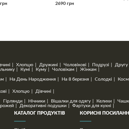
 грн
2690 грн
вчині
Хлопцю
Дружині
Чоловікові
Подрузі
Другу
льнику
Кумі
Куму
Чоловікам
Жінкам
ам
На День Народження
На 8 березня
Солодкі
Косм
ові
Хлопцю
Дівчині
Гірлянди
Нічники
Вішалки для одягу
Келихи
Чашк
орожей
Декоративні подушки
Фартухи для кухні
КАТАЛОГ ПРОДУКТІВ
КОРИСНІ ПОСИЛАН