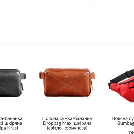
ка-бананка
Поясна сумка-бананка
Поясна су
xi шкіряна
Dropbag Maxi шкіряна
Bumbag 
іра Krast
(світло-коричнева)
74