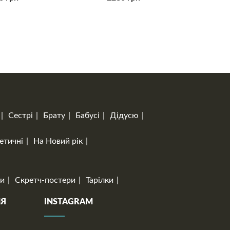
Сестрі
Брату
Бабусі
Дідусю
етичні
На Новий рік
и
Скретч-постери
Тарілки
НЯ
INSTAGRAM