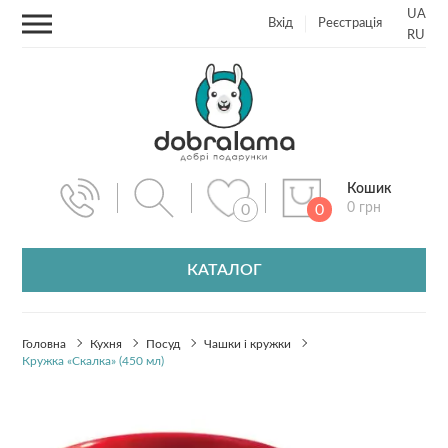
UA
Вхід
Реєстрація
RU
Кошик
0 грн
0
0
КАТАЛОГ
Головна
Кухня
Посуд
Чашки і кружки
Кружка «Скалка» (450 мл)