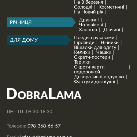
На 8 березня
Солодкі
Косметичні
На Новий рік
Дружині
РІЧНИЦЯ
Чоловікові
Хлопцю
Дівчині
Пледи з рукавами
ДЛЯ ДОМУ
Гірлянди
Нічники
Вішалки для одягу
Келихи
Чашки
Скретч-постери
Тарілки
Скретч-карти
подорожей
Декоративні подушки
Фартухи для кухні
ПН - ПТ: 09:30-18:30
098-368-66-57
Телефон: