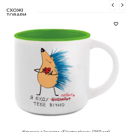
СХОЖІ
ТОВАРИ
Кружка з їжаком «Бісити вічно» (350 мл)