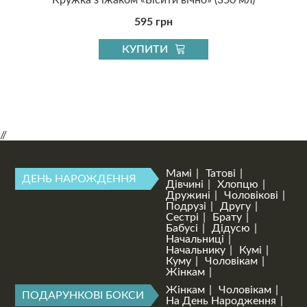
595 грн
КУПИТИ
//
Мамі
Татові
ДЕНЬ НАРОЖДЕННЯ
Дівчині
Хлопцю
Дружині
Чоловікові
Подрузі
Другу
Сестрі
Брату
Бабусі
Дідусю
Начальниці
Начальнику
Кумі
Куму
Чоловікам
Жінкам
Жінкам
Чоловікам
ПОДАРУНКОВІ БОКСИ
На День Народження