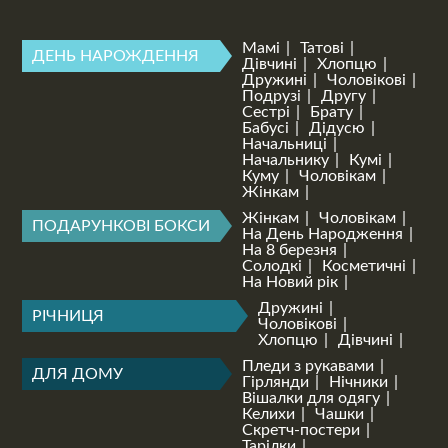
Мамі
Татові
ДЕНЬ НАРОЖДЕННЯ
Дівчині
Хлопцю
Дружині
Чоловікові
Подрузі
Другу
Сестрі
Брату
Бабусі
Дідусю
Начальниці
Начальнику
Кумі
Куму
Чоловікам
Жінкам
Жінкам
Чоловікам
ПОДАРУНКОВІ БОКСИ
На День Народження
На 8 березня
Солодкі
Косметичні
На Новий рік
Дружині
РІЧНИЦЯ
Чоловікові
Хлопцю
Дівчині
Пледи з рукавами
ДЛЯ ДОМУ
Гірлянди
Нічники
Вішалки для одягу
Келихи
Чашки
Скретч-постери
Тарілки