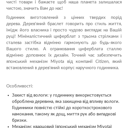
чисті товари і бажаєте щоб наша планета залишалася
чистою, значить Вам до нас!
Годинник виготовлений з цінних твердих порід
дерева. Дерев'яний браслет говорить про стиль життя,
імідж його власника і просто чудово виглядає на Вашій
руці! Мінімалістичний циферблат з трьома стрілками і
сталева застібка відмінно гармонують до будь-якого
Вашого стилю. А огранювання циферблата сталлю
відмінно доповнює їх дизайн. Точний час забезпечить
японський механізм Miyota від компанії Citizen, який
встановлений в дерев'яний корпус наручного годинника.
Особливості:
Захист від вологи: у годиннику використовується
оброблена деревина, яка захищена від впливу вологи.
Годинники повністю стійкі до короткострокового
намокання, такому як дощ, миття рук або випадкові
бризки.
Механізм: кварцовий (японський механізм Miyota)