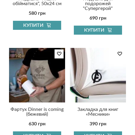
обійматися", 50х24 см
подорожей
"Супергерой"
580 грн
690 грн
КУПИТИ
КУПИТИ
Фартух Dinner is coming
Закладка для книг
(бежевий)
«Месники»
630 грн
390 грн