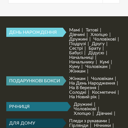
Мамі
Татові
ДЕНЬ НАРОЖДЕННЯ
Дівчині
Хлопцю
Дружині
Чоловікові
Подрузі
Другу
Сестрі
Брату
Бабусі
Дідусю
Начальниці
Начальнику
Кумі
Куму
Чоловікам
Жінкам
Жінкам
Чоловікам
ПОДАРУНКОВІ БОКСИ
На День Народження
На 8 березня
Солодкі
Косметичні
На Новий рік
Дружині
РІЧНИЦЯ
Чоловікові
Хлопцю
Дівчині
Пледи з рукавами
ДЛЯ ДОМУ
Гірлянди
Нічники