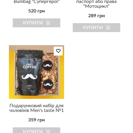
Bumbag "Супергерої"
паспорт або права
"Мотоцикл"
520 грн
289 грн
КУПИТИ
КУПИТИ
Подарунковий набір для
чоловіків Men's taste №1
359 грн
КУПИТИ