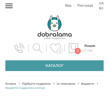
UA
Вхід
Реєстрація
RU
Кошик
0 грн
0
0
КАТАЛОГ
Головна
Підібрати подарунок
За тематикою
Бюджетні
Бюджетні подарунки хлопцю