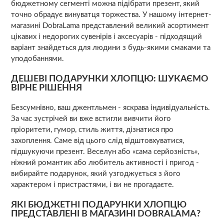
бюджетному сегменті можна підібрати презент, який
точно обрадує винуватця торжества. У нашому інтернет-
магазині DobraLama представлений великий асортимент
цікавих і недорогих сувенірів і аксесуарів - підходящий
варіант знайдеться для людини з будь-якими смаками та
уподобаннями.
ДЕШЕВІ ПОДАРУНКИ ХЛОПЦЮ: ШУКАЄМО
ВІРНЕ РІШЕННЯ
Безсумнівно, ваш джентльмен - яскрава індивідуальність.
За час зустрічей ви вже встигли вивчити його
пріоритети, гумор, стиль життя, дізнатися про
захоплення. Саме від цього слід відштовхуватися,
підшукуючи презент. Веселун або «сама серйозність»,
ніжний романтик або любитель активності і пригод -
вибирайте подарунок, який узгоджується з його
характером і пристрастями, і ви не прогадаєте.
ЯКІ БЮДЖЕТНІ ПОДАРУНКИ ХЛОПЦЮ
ПРЕДСТАВЛЕНІ В МАГАЗИНІ DOBRALAMA?