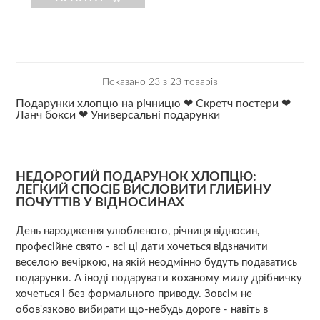
Показано 23 з 23 товарів
Подарунки хлопцю на річницю
❤
Скретч постери
❤
Ланч бокси
❤
Универсальні подарунки
НЕДОРОГИЙ ПОДАРУНОК ХЛОПЦЮ:
ЛЕГКИЙ СПОСІБ ВИСЛОВИТИ ГЛИБИНУ
ПОЧУТТІВ У ВІДНОСИНАХ
День народження улюбленого, річниця відносин,
професійне свято - всі ці дати хочеться відзначити
веселою вечіркою, на якій неодмінно будуть подаватись
подарунки. А іноді подарувати коханому милу дрібничку
хочеться і без формального приводу. Зовсім не
обов'язково вибирати що-небудь дороге - навіть в