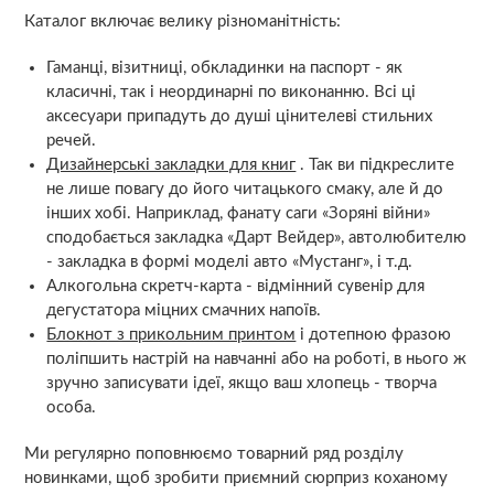
Каталог включає велику різноманітність:
Гаманці, візитниці, обкладинки на паспорт - як
класичні, так і неординарні по виконанню. Всі ці
аксесуари припадуть до душі цінителеві стильних
речей.
Дизайнерські закладки для книг
. Так ви підкреслите
не лише повагу до його читацького смаку, але й до
інших хобі. Наприклад, фанату саги «Зоряні війни»
сподобається закладка «Дарт Вейдер», автолюбителю
- закладка в формі моделі авто «Мустанг», і т.д.
Алкогольна скретч-карта - відмінний сувенір для
дегустатора міцних смачних напоїв.
Блокнот з прикольним принтом
і дотепною фразою
поліпшить настрій на навчанні або на роботі, в нього ж
зручно записувати ідеї, якщо ваш хлопець - творча
особа.
Ми регулярно поповнюємо товарний ряд розділу
новинками, щоб зробити приємний сюрприз коханому