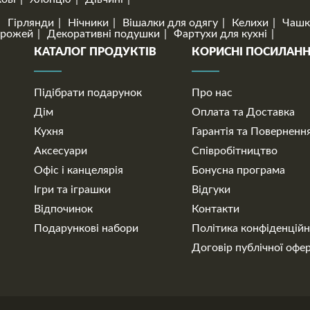
Гірлянди
Нічники
Вішалки для одягу
Келихи
Чашк
орожей
Декоративні подушки
Фартухи для кухні
КАТАЛОГ ПРОДУКТІВ
КОРИСНІ ПОСИЛАН
Підібрати подарунок
Про нас
Дім
Оплата та Доставка
Кухня
Гарантія та Поверненн
Аксесуари
Співробітництво
Офіс і канцелярія
Бонусна програма
Ігри та іграшки
Відгуки
Відпочинок
Контакти
Подарункові набори
Політика конфіденційн
Договір публічної офе