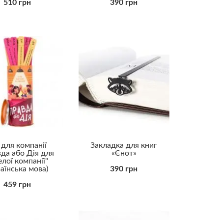
510 грн
390 грн
 для компанії
Закладка для книг
да або Дія для
«Єнот»
елої компанії"
раїнська мова)
390 грн
459 грн