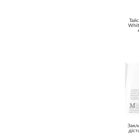
Тай
Whit
Закл
діст