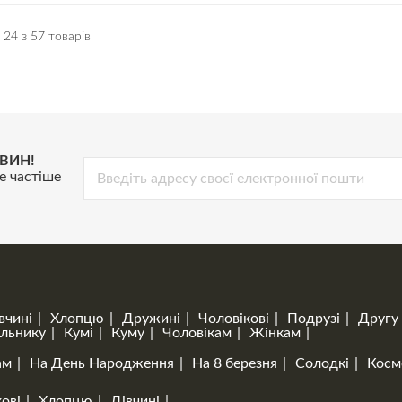
24 з 57 товарів
ВИН!
е частіше
вчині
Хлопцю
Дружині
Чоловікові
Подрузі
Другу
льнику
Кумі
Куму
Чоловікам
Жінкам
ам
На День Народження
На 8 березня
Солодкі
Косм
ові
Хлопцю
Дівчині