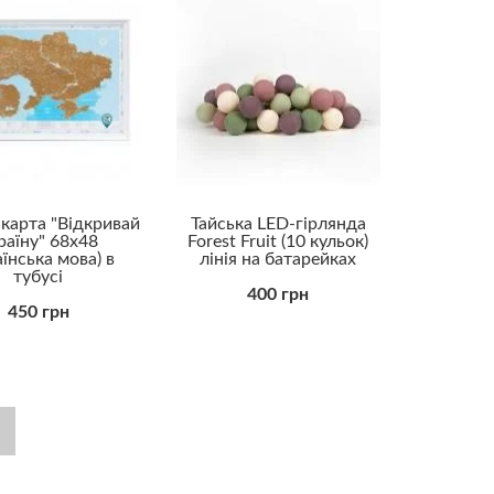
карта "Відкривай
Тайська LED-гірлянда
раїну" 68х48
Forest Fruit (10 кульок)
аїнська мова) в
лінія на батарейках
тубусі
400 грн
450 грн