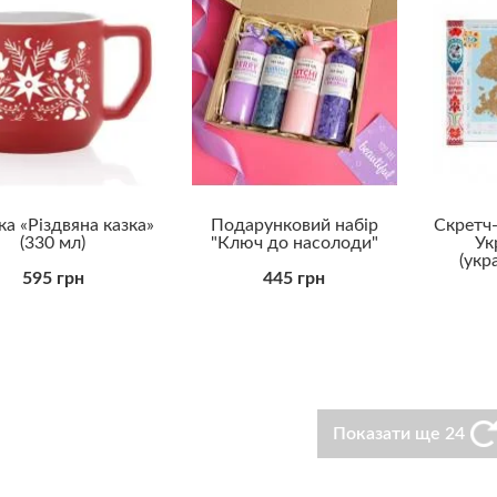
а «Різдвяна казка»
Подарунковий набір
Скретч-
(330 мл)
"Ключ до насолоди"
Ук
(укр
595 грн
445 грн
Показати ще 24