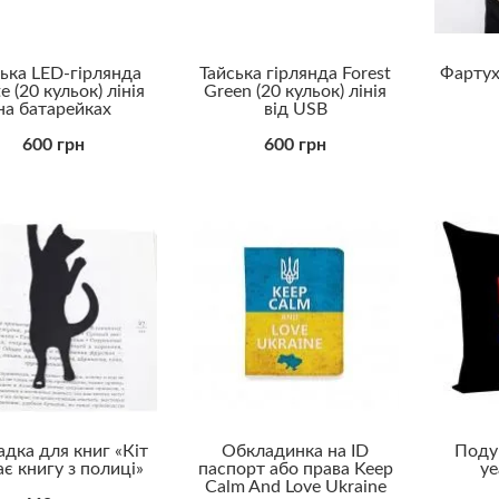
ська LED-гірлянда
Тайська гірлянда Forest
Фартух
e (20 кульок) лінія
Green (20 кульок) лінія
на батарейках
від USB
600 грн
600 грн
адка для книг «Кіт
Обкладинка на ID
Поду
ає книгу з полиці»
паспорт або права Keep
ye
Calm And Love Ukraine