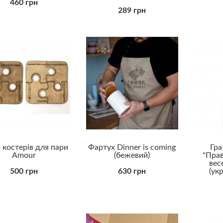
460 грн
289 грн
 костерів для пари
Фартух Dinner is coming
Гра
Amour
(бежевий)
"Прав
вес
500 грн
630 грн
(ук