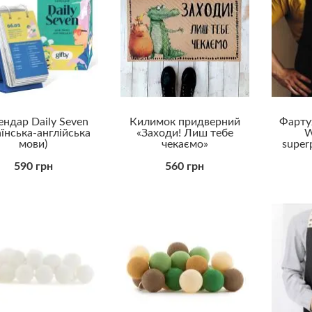
ендар Daily Seven
Килимок придверний
Фартух
аїнська-англійська
«Заходи! Лиш тебе
W
мови)
чекаємо»
super
590 грн
560 грн