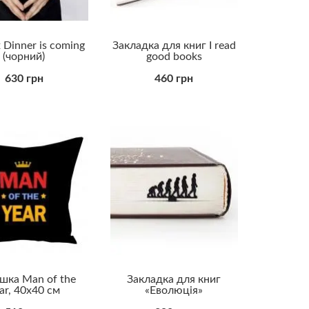
 Dinner is coming
Закладка для книг I read
(чорний)
good books
630 грн
460 грн
шка Man of the
Закладка для книг
ar, 40х40 см
«Еволюція»