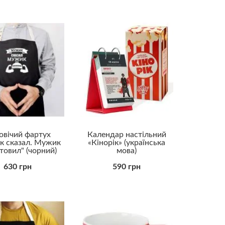
Колезі чоловікові
Коханому
Куму
Начальнику
Свекру
Синові
Татові
Тестю
Хлопцю
Хрещеному
Чоловіку
овічий фартух
Календар настільний
Бюджетні
к сказал. Мужик
«Кінорік» (українська
у
Ділові
товил" (чорний)
мова)
Для дорослих
Для закоханих
630 грн
590 грн
Для саморозвитку
Елітні (VIP)
Корисні
Корпоративні
Оригінальні