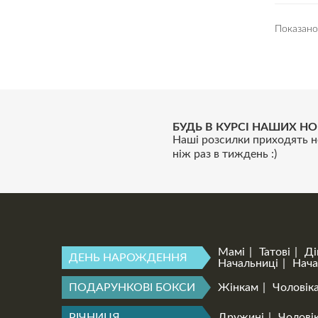
Показано 
БУДЬ В КУРСІ НАШИХ НО
Наші розсилки приходять н
ніж раз в тиждень :)
Мамі
Татові
Ді
ДЕНЬ НАРОЖДЕННЯ
Начальниці
Нача
ПОДАРУНКОВІ БОКСИ
Жінкам
Чоловік
РІЧНИЦЯ
Дружині
Чоловік