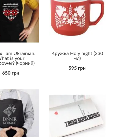
Прикольні
Романтичні
Універсальні
 I am Ukrainian.
Кружка Holy night (330
hat is your
мл)
power? (чорний)
595 грн
650 грн