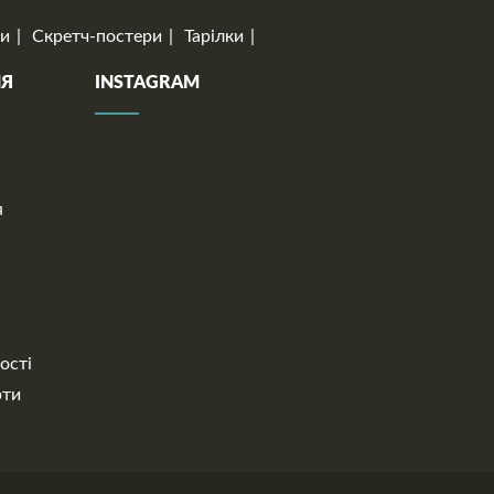
и
Скретч-постери
Тарілки
НЯ
INSTAGRAM
я
ості
рти