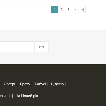
1
2
3
>
>|
Сестрі
Брату
Бабусі
Дідусю
етичні
На Новий рік