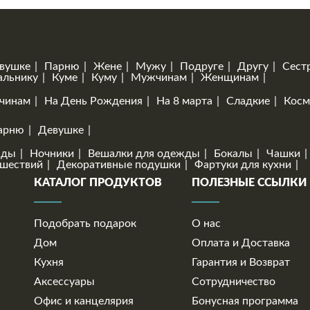
вушке
Парню
Жене
Мужу
Подруге
Другу
Сест
альнику
Куме
Куму
Мужчинам
Женщинам
чинам
На День Рождения
На 8 марта
Сладкие
Косм
арню
Девушке
нды
Ночники
Вешалки для одежды
Бокалы
Чашки
ешествий
Декоративные подушки
Фартуки для кухни
КАТАЛОГ ПРОДУКТОВ
ПОЛЕЗНЫЕ ССЫЛКИ
Подобрать подарок
О нас
Дом
Оплата и Доставка
Кухня
Гарантия и Возврат
Аксессуары
Сотрудничество
Офис и канцелярия
Бонусная программа