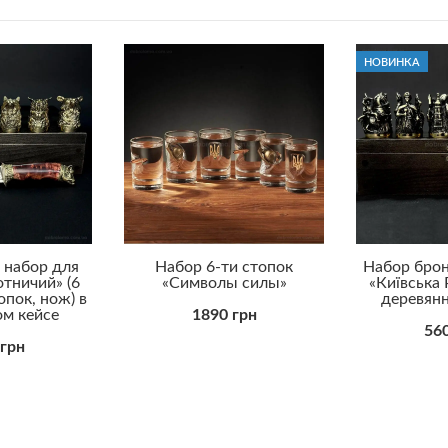
НОВИНКА
 набор для
Набор 6-ти стопок
Набор брон
тничий» (6
«Символы силы»
«Київська 
пок, нож) в
деревянн
ом кейсе
1890 грн
560
 грн