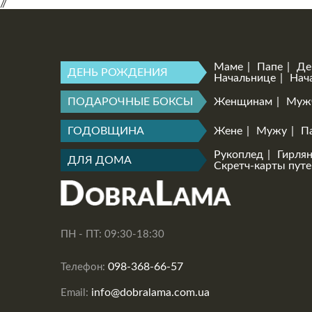
//
Маме
Папе
Де
ДЕНЬ РОЖДЕНИЯ
Начальнице
Нач
ПОДАРОЧНЫЕ БОКСЫ
Женщинам
Муж
ГОДОВЩИНА
Жене
Мужу
П
Рукоплед
Гирля
ДЛЯ ДОМА
Скретч-карты пут
ПН - ПТ: 09:30-18:30
098-368-66-57
Телефон:
info@dobralama.com.ua
Email: