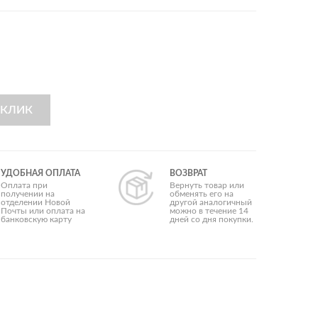
Коллеге мужчине
Крёстному
Куму
Любимому
Мужу
Начальнику
Папе
Парню
 КЛИК
Свекру
Сыну
Тестю
УДОБНАЯ ОПЛАТА
ВОЗВРАТ
Оплата при
Вернуть товар или
Бюджетные
получении на
обменять его на
отделении Новой
другой аналогичный
Деловые
Почты или оплата на
можно в течение 14
Для взрослых
банковскую карту
дней со дня покупки.
Для влюбленных
Для саморазвития
Корпоративные
Оригинальные
Полезные
Прикольные