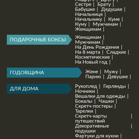
Сестре
Брату
Бабушке
Дедушке
Начальнице
Начальнику
Куме
Куму
Мужчинам
Женщинам
Женщинам
ПОДАРОЧНЫЕ БОКСЫ
Мужчинам
На День Рождения
На 8 марта
Сладкие
Косметические
На Новый год
Жене
Мужу
ГОДОВЩИНА
Парню
Девушке
Рукоплед
Гирлянды
ДЛЯ ДОМА
Ночники
Вешалки для одежды
Бокалы
Чашки
Скретч-постеры
Тарелки
Скретч-карты
путешествий
Декоративные
подушки
Фартуки для кухни