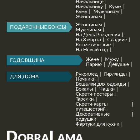
Начальнице
Начальнику
Куме
Куму
Мужчинам
Женщинам
Женщинам
ПОДАРОЧНЫЕ БОКСЫ
Мужчинам
На День Рождения
На 8 марта
Сладкие
Косметические
На Новый год
Жене
Мужу
ГОДОВЩИНА
Парню
Девушке
Рукоплед
Гирлянды
ДЛЯ ДОМА
Ночники
Вешалки для одежды
Бокалы
Чашки
Скретч-постеры
Тарелки
Скретч-карты
путешествий
Декоративные
подушки
Фартуки для кухни