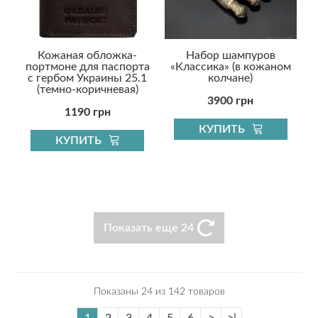
Кожаная обложка-
Набор шампуров
портмоне для паспорта
«Классика» (в кожаном
с гербом Украины 25.1
колчане)
(темно-коричневая)
3900 грн
1190 грн
КУПИТЬ
КУПИТЬ
Показать еще 24
Показаны 24 из 142 товаров
1
2
3
4
5
6
>
>|