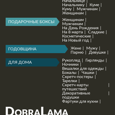
Начальнице
Начальнику
Куме
Куму
Мужчинам
Женщинам
Женщинам
ПОДАРОЧНЫЕ БОКСЫ
Мужчинам
На День Рождения
На 8 марта
Сладкие
Косметические
На Новый год
Жене
Мужу
ГОДОВЩИНА
Парню
Девушке
Рукоплед
Гирлянды
ДЛЯ ДОМА
Ночники
Вешалки для одежды
Бокалы
Чашки
Скретч-постеры
Тарелки
Скретч-карты
путешествий
Декоративные
подушки
Фартуки для кухни