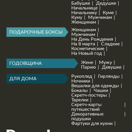
Бабушке
Дедушке
Начальнице
Начальнику
Куме
Куму
Мужчинам
Женщинам
Женщинам
ПОДАРОЧНЫЕ БОКСЫ
Мужчинам
На День Рождения
На 8 марта
Сладкие
Косметические
На Новый год
Жене
Мужу
ГОДОВЩИНА
Парню
Девушке
Рукоплед
Гирлянды
ДЛЯ ДОМА
Ночники
Вешалки для одежды
Бокалы
Чашки
Скретч-постеры
Тарелки
Скретч-карты
путешествий
Декоративные
подушки
Фартуки для кухни