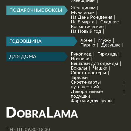
Женщинам
Женщинам
ПОДАРОЧНЫЕ БОКСЫ
Мужчинам
На День Рождения
На 8 марта
Сладкие
Косметические
На Новый год
Жене
Мужу
ГОДОВЩИНА
Парню
Девушке
Рукоплед
Гирлянды
ДЛЯ ДОМА
Ночники
Вешалки для одежды
Бокалы
Чашки
Скретч-постеры
Тарелки
Скретч-карты
путешествий
Декоративные
подушки
Фартуки для кухни
ПН - ПТ: 09:30-18:30