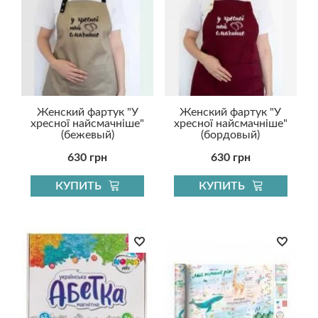
Женский фартук "У
Женский фартук "У
хресної найсмачніше"
хресної найсмачніше"
(бежевый)
(бордовый)
630 грн
630 грн
КУПИТЬ
КУПИТЬ