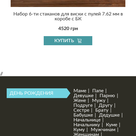
Набор 6-ти стаканов для виски с пулей 7.62 мм в
коробе с БК
4520 грн
КУПИТЬ
//
Маме
Папе
ДЕНЬ РОЖДЕНИЯ
Девушке
Парню
Жене
Мужу
Подруге
Другу
Сестре
Брату
Бабушке
Дедушке
Начальнице
Начальнику
Куме
Куму
Мужчинам
Женщинам