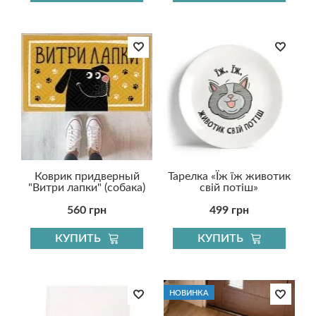
Коврик придверный
Тарелка «Їж їж животик
"Витри лапки" (собака)
свій потіш»
560 грн
499 грн
КУПИТЬ
КУПИТЬ
НОВИНКА