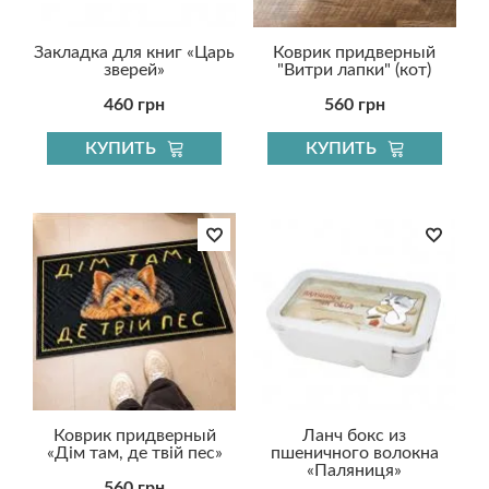
Закладка для книг «Царь
Коврик придверный
зверей»
"Витри лапки" (кот)
460 грн
560 грн
КУПИТЬ
КУПИТЬ
Коврик придверный
Ланч бокс из
«Дім там, де твій пес»
пшеничного волокна
«Паляниця»
560 грн