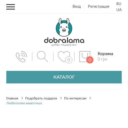
RU
Вход
Регистрация
UA
Корзина
0 грн
0
0
КАТАЛОГ
Главная
Подобрать подарок
По интересам
Любителям животных