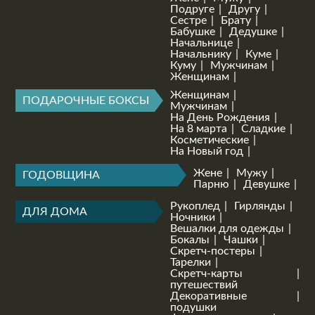
Подруге
Другу
Сестре
Брату
Бабушке
Дедушке
Начальнице
Начальнику
Куме
Куму
Мужчинам
Женщинам
Женщинам
ПОДАРОЧНЫЕ БОКСЫ
Мужчинам
На День Рождения
На 8 марта
Сладкие
Косметические
На Новый год
Жене
Мужу
ГОДОВЩИНА
Парню
Девушке
Рукоплед
Гирлянды
ДЛЯ ДОМА
Ночники
Вешалки для одежды
Бокалы
Чашки
Скретч-постеры
Тарелки
Скретч-карты
путешествий
Декоративные
подушки