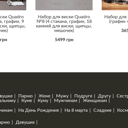
иски Quadro
Набор для виски Quadro
Набор для 
, графин, 9
№8 (4 стакана, графин, 18
(графин 
иски, щипцы,
камней для виски, щипцы,
чек)
мешочек)
365
 грн
5499 грн
вушке
Парню
Жене
Мужу
Подруге
Другу
Сест
альнику
Куме
Куму
Мужчинам
Женщинам
чинам
На День Рождения
На 8 марта
Сладкие
Косм
арню
Девушке