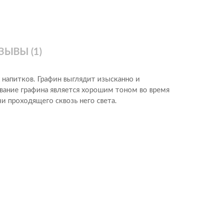
Романтические
Универсальные
Элитные (VIP)
ЗЫВЫ (1)
 напитков. Графин выглядит изысканно и
зование графина является хорошим тоном во время
чи проходящего сквозь него света.