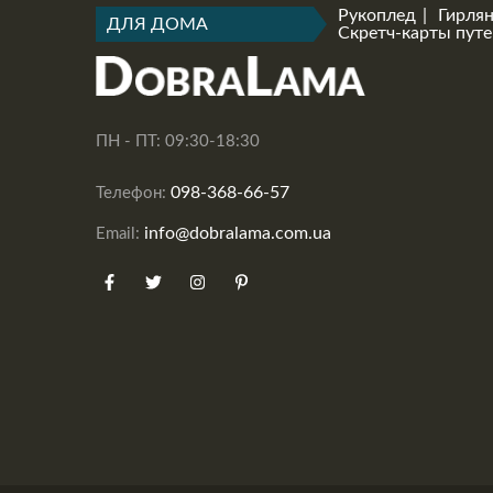
Рукоплед
Гирля
ДЛЯ ДОМА
Скретч-карты пут
ПН - ПТ: 09:30-18:30
098-368-66-57
Телефон:
info@dobralama.com.ua
Email: