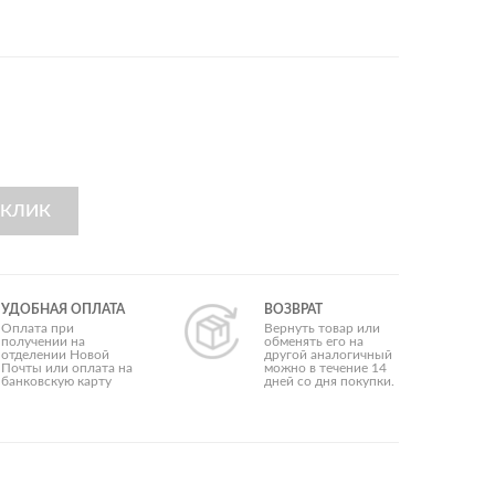
Коллеге мужчине
Крёстному
Куму
Любимому
Мужу
Начальнику
Папе
Парню
Свекру
Сыну
 КЛИК
Тестю
Бюджетные
УДОБНАЯ ОПЛАТА
ВОЗВРАТ
Деловые
Оплата при
Вернуть товар или
Для взрослых
получении на
обменять его на
отделении Новой
другой аналогичный
Для влюбленных
Почты или оплата на
можно в течение 14
банковскую карту
дней со дня покупки.
Для саморазвития
Корпоративные
Оригинальные
Полезные
Прикольные