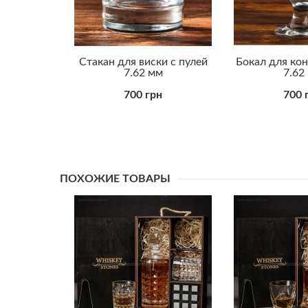
канов для
Стакан для виски с пулей
Бокал для кон
яни сили
7.62 мм
7.62
700 грн
700 
рн
ПОХОЖИЕ ТОВАРЫ