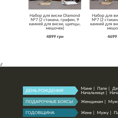
Набор для виски Diamond
Набор для в
№7 (2 стакана, графин, 9
№7 (2 стакана
камней для виски, щипцы,
камней для в
мешочек)
мешо
4899 грн
4699
//
Маме
Папе
Де
ДЕНЬ РОЖДЕНИЯ
Начальнице
Нач
ПОДАРОЧНЫЕ БОКСЫ
Женщинам
Муж
ГОДОВЩИНА
Жене
Мужу
П