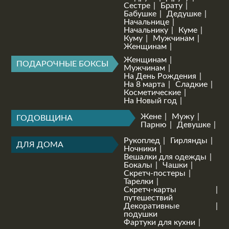
Сестре
Брату
Бабушке
Дедушке
Начальнице
Начальнику
Куме
Куму
Мужчинам
Женщинам
Женщинам
ПОДАРОЧНЫЕ БОКСЫ
Мужчинам
На День Рождения
На 8 марта
Сладкие
Косметические
На Новый год
Жене
Мужу
ГОДОВЩИНА
Парню
Девушке
Рукоплед
Гирлянды
ДЛЯ ДОМА
Ночники
Вешалки для одежды
Бокалы
Чашки
Скретч-постеры
Тарелки
Скретч-карты
путешествий
Декоративные
подушки
Фартуки для кухни