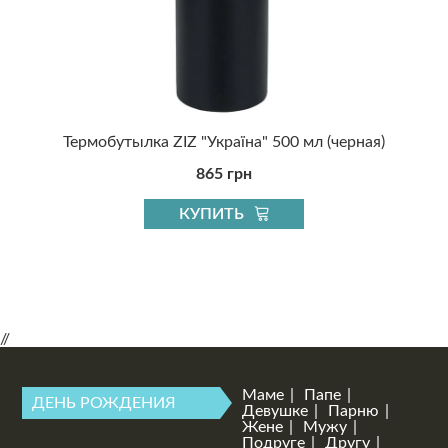
я)
Термобутылка ZIZ "Україна" 500 мл (черная)
865 грн
КУПИТЬ
//
Маме
Папе
ДЕНЬ РОЖДЕНИЯ
Девушке
Парню
Жене
Мужу
Подруге
Другу