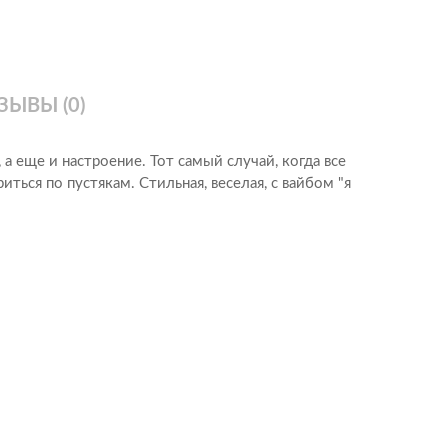
Романтические
Универсальные
Элитные (VIP)
ЗЫВЫ (0)
 а еще и настроение. Тот самый случай, когда все
риться по пустякам. Стильная, веселая, с вайбом "я