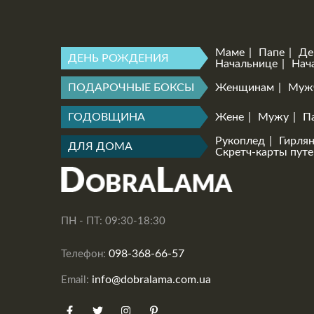
Маме
Папе
Де
ДЕНЬ РОЖДЕНИЯ
Начальнице
Нач
ПОДАРОЧНЫЕ БОКСЫ
Женщинам
Муж
ГОДОВЩИНА
Жене
Мужу
П
Рукоплед
Гирля
ДЛЯ ДОМА
Скретч-карты пут
ПН - ПТ: 09:30-18:30
098-368-66-57
Телефон:
info@dobralama.com.ua
Email: