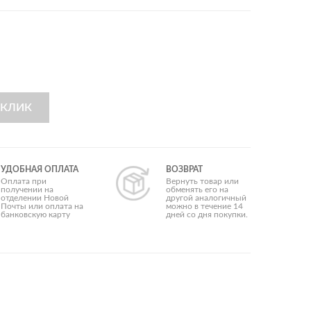
Коллеге мужчине
Крёстному
Куму
Любимому
Мужу
Начальнику
Папе
Парню
 КЛИК
Свекру
Сыну
Тестю
УДОБНАЯ ОПЛАТА
ВОЗВРАТ
Оплата при
Вернуть товар или
Бюджетные
получении на
обменять его на
отделении Новой
другой аналогичный
Деловые
Почты или оплата на
можно в течение 14
Для взрослых
банковскую карту
дней со дня покупки.
Для влюбленных
Для саморазвития
Корпоративные
Оригинальные
Полезные
Прикольные