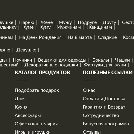
вушке
Парню
Жене
Мужу
Подруге
Другу
Сест
альнику
Куме
Куму
Мужчинам
Женщинам
чинам
На День Рождения
На 8 марта
Сладкие
Косм
арню
Девушке
нды
Ночники
Вешалки для одежды
Бокалы
Чашки
ешествий
Декоративные подушки
Фартуки для кухни
КАТАЛОГ ПРОДУКТОВ
ПОЛЕЗНЫЕ ССЫЛКИ
Подобрать подарок
О нас
Дом
Оплата и Доставка
Кухня
Гарантия и Возврат
Аксессуары
Сотрудничество
Офис и канцелярия
Бонусная программа
Игры и игрушки
Отзывы