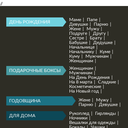
//
Маме
Папе
ДЕНЬ РОЖДЕНИЯ
Девушке
Парню
Жене
Мужу
Подруге
Другу
Сестре
Брату
Бабушке
Дедушке
Начальнице
Начальнику
Куме
Куму
Мужчинам
Женщинам
Женщинам
ПОДАРОЧНЫЕ БОКСЫ
Мужчинам
На День Рождения
На 8 марта
Сладкие
Косметические
На Новый год
Жене
Мужу
ГОДОВЩИНА
Парню
Девушке
Рукоплед
Гирлянды
ДЛЯ ДОМА
Ночники
Вешалки для одежды
Бокалы
Чашки