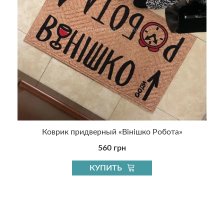
о"
Коврик придверный «Вінішко Робота»
560 грн
КУПИТЬ